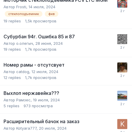
Моторчик стеклоподъемника FCV LTC MGM
Автор
Frosti
,
14 июля, 2024
стеклоподъемник
фкв
19
replies
1,5k
просмотров
Субурбан 94г. Ошибка 85 и 87
Автор
о.олегыч
,
28 июня, 2024
19
replies
1,7k
просмотров
Номер рамы - отсутсвует
Автор
catdog
,
12 июля, 2024
12
replies
1,7k
просмотров
Выхлоп нержавейка???
Автор
Рамзес
,
19 июля, 2024
5
replies
973
просмотра
Расширительный бачок на заказ
Автор
Kotyara777
,
20 июля, 2024