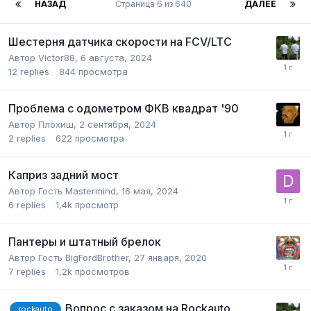
НАЗАД
Страница 6 из 640
ДАЛЕЕ
Шестерня датчика скорости на FCV/LTC
Автор
Victor88
,
6 августа, 2024
12
replies
844
просмотра
Проблема с одометром ФКВ квадрат '90
Автор
Плохиш
,
2 сентября, 2024
2
replies
622
просмотра
Каприз задний мост
Автор Гость Mastermind,
16 мая, 2024
6
replies
1,4k
просмотр
Пантеры и штатный брелок
Автор Гость BigFordBrother,
27 января, 2020
7
replies
1,2k
просмотров
Вопрос с заказом на Rockauto
rockauto