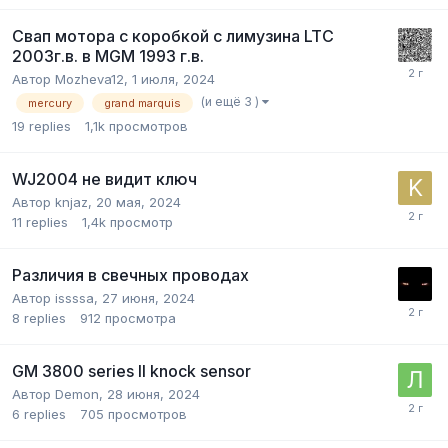
Свап мотора с коробкой с лимузина LTC
2003г.в. в MGM 1993 г.в.
Автор
Mozheva12
,
1 июля, 2024
(и ещё 3 )
mercury
grand marquis
19
replies
1,1k
просмотров
WJ2004 не видит ключ
Автор
knjaz
,
20 мая, 2024
11
replies
1,4k
просмотр
Различия в свечных проводах
Автор
issssa
,
27 июня, 2024
8
replies
912
просмотра
GM 3800 series ll knock sensor
Автор
Demon
,
28 июня, 2024
6
replies
705
просмотров