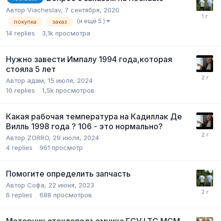
Автор
Viacheslav
,
7 сентября, 2020
(и ещё 5 )
покупка
заказ
14
replies
3,1k
просмотра
Нужно завести Импалу 1994 года,которая
стояла 5 лет
Автор
адам
,
15 июля, 2024
10
replies
1,5k
просмотров
Какая рабочая температура на Кадиллак Де
Вилль 1998 года ? 106 - это нормально?
Автор
ZORRO
,
29 июля, 2024
4
replies
961
просмотр
Помогите определить запчасть
Автор
Софа
,
22 июня, 2023
6
replies
688
просмотров