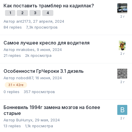
Как поставить трамблер на кадиллак?
1
2
3
4
Автор
ant2173
,
27 апреля, 2024
84
replies
7,3k
просмотров
Самое лучшее кресло для водителя
Автор
mrakobes
,
9 июня, 2024
21
replies
2k
просмотра
Особенности ГрЧероки 3.1 дизель
Автор
nobodi87
,
16 июня, 2024
3.1 + 42re
0
replies
357
просмотров
Бонневиль 1994г замена мозгов на более
старые
Автор
BuHunyx
,
29 мая, 2024
13
replies
1,1k
просмотра