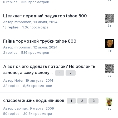
0
replies
339
просмотров
Щелкает передний редуктор tahoe 800
Автор
mrborman
,
10 июля, 2024
13
replies
1,3k
просмотра
Гайка тормозной трубки tahoe 800
Автор
mrborman
,
12 июля, 2024
2
replies
536
просмотров
А вот с чего сделать потолок? Не обклеить
заново, а саму основу...
1
2
Автор
Nefer
,
19 августа, 2014
32
replies
8,6k
просмотров
спасаем жизнь подшипников
1
2
3
Автор
capmax
,
9 марта, 2009
50
replies
30,8k
просмотра