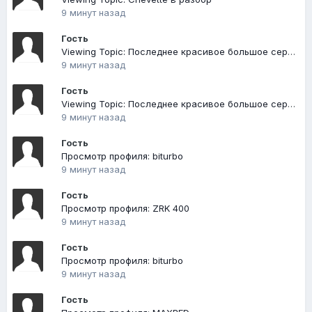
9 минут назад
Гость
Viewing Topic: Последнее красивое большое серийное рено на повседнев
9 минут назад
Гость
Viewing Topic: Последнее красивое большое серийное рено на повседнев
9 минут назад
Гость
Просмотр профиля: biturbo
9 минут назад
Гость
Просмотр профиля: ZRK 400
9 минут назад
Гость
Просмотр профиля: biturbo
9 минут назад
Гость