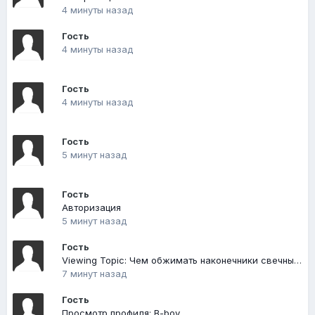
4 минуты назад
Гость
4 минуты назад
Гость
4 минуты назад
Гость
5 минут назад
Гость
Авторизация
5 минут назад
Гость
Viewing Topic: Чем обжимать наконечники свечных проводов ?
7 минут назад
Гость
Просмотр профиля: B-boy