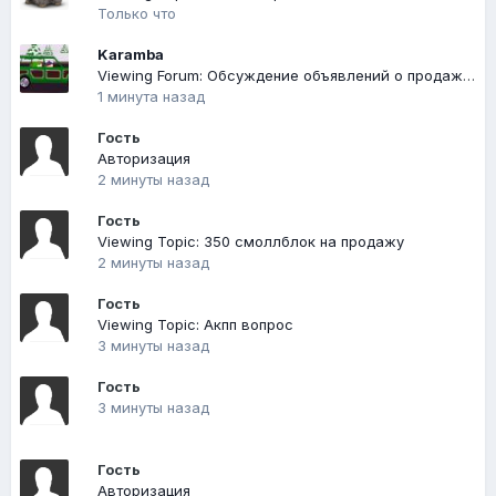
Только что
Karamba
Viewing Forum: Обсуждение объявлений о продаже АА
1 минута назад
Гость
Авторизация
2 минуты назад
Гость
Viewing Topic: 350 смоллблок на продажу
2 минуты назад
Гость
Viewing Topic: Акпп вопрос
3 минуты назад
Гость
3 минуты назад
Гость
Авторизация