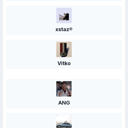
xstaz®
Vitko
ANG