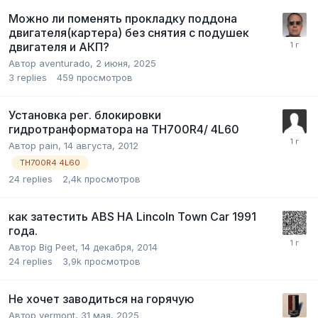
Можно ли поменять прокладку поддона
двигателя(картера) без снятия с подушек
двигателя и АКП?
Автор
aventurado
,
2 июня, 2025
3
replies
459
просмотров
Установка рег. блокировки
гидротранформатора на TH700R4/ 4L60
Автор
pain
,
14 августа, 2012
TH700R4 4L60
24
replies
2,4k
просмотров
как затестить ABS НА Lincoln Town Car 1991
года.
Автор
Big Peet
,
14 декабря, 2014
24
replies
3,9k
просмотров
Не хочет заводиться на горячую
Автор
vermont
,
31 мая, 2025