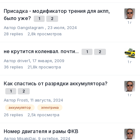
Присадка - модификатор трения для акпп,
было уже?
1
2
Автор
Gangstagram
,
23 июля, 2024
28
replies
2,8k
просмотров
не крутится коленвал. почти...
1
2
Автор
driver1
,
17 января, 2009
36
replies
21,8k
просмотра
Как спастись от разрядки аккумулятора?
1
2
Автор
Frosti
,
11 августа, 2024
аккумулятор
электрика
26
replies
2,5k
просмотра
Номер двигателя и рамы ФКВ
Автор
MisakiDai
,
9 октября, 2024