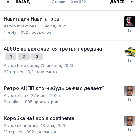
НАЗАД
Страница 3 из 642
ДАЛЕЕ
Навигация Навигатора
Автор
mrakobes
,
17 июля, 2025
1
reply
352
просмотра
4L60E не включается третья передача
1
2
3
Автор
Котозверь
,
25 января, 2023
63
replies
8,3k
просмотр
Ретро АКПП кто-нибудь сейчас делает?
Автор
zilgaz
,
27 июня, 2025
6
replies
805
просмотров
Коробка на lincoln continental
Автор
skinnernsk
,
18 мая, 2025
10
replies
892
просмотра