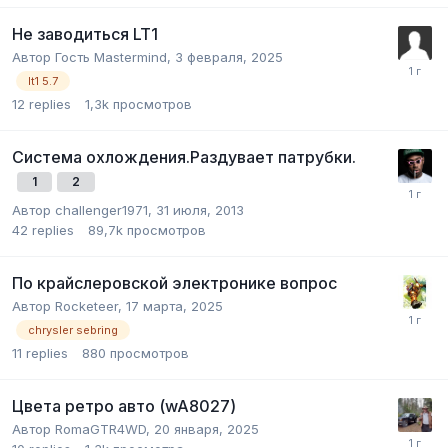
Не заводиться LT1
Автор Гость Mastermind,
3 февраля, 2025
lt1 5.7
12
replies
1,3k
просмотров
Система охлождения.Раздувает патрубки.
1
2
Автор
challenger1971
,
31 июля, 2013
42
replies
89,7k
просмотров
По крайслеровской электронике вопрос
Автор
Rocketeer
,
17 марта, 2025
chrysler sebring
11
replies
880
просмотров
Цвета ретро авто (wA8027)
Автор
RomaGTR4WD
,
20 января, 2025