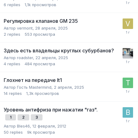
6
replies
1,1k
просмотров
Регулировка клапанов GM 235
Автор
vermont
,
28 апреля, 2025
2
replies
553
просмотра
Здесь есть владельцы круглых субурбанов?
Автор
roadster
,
22 апреля, 2025
4
replies
484
просмотра
Глохнет на передаче lt1
Автор Гость Mastermind,
2 апреля, 2025
14
replies
1,3k
просмотров
Уровень антифриза при нажатии "газ".
1
2
3
Автор
Bles46
,
12 февраля, 2012
50
replies
9k
просмотра