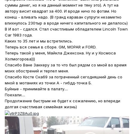
суммы денег, но я на данный момент не тяну это). А тут на
автору висит квадрат за 400. И вроде ничо по фотам. Но
конеш - вливать надо. (В гранд караван супруги незаметно
впихнулось 230тыр а вроде ничего капитального не делалось)
В И вот - сдался. Стал счастливым обладателем Lincoln Town
Car 1983 года.
Каких то 35 лет и мы встретились.
Теперь вся семья в сборе. GM, MOPAR и FORD.
Теперь такой у меня, Майкла Джексона. Ну и у Космоса
Холмогорова)))
Спасибо Ване Заккеру за то что был рядом со мной во время
моих обострений и терпел меня.
Спасибо Косте Ска69 за потраченный сегодняшний день со
мной в мотаниях из точки А - гибдд-точка Б.
Буйные - принимайте в палату....
Поехали....
Продолжение быстрым не будет к сожалению, но впереди
долгая счастливая семейная жизнь)