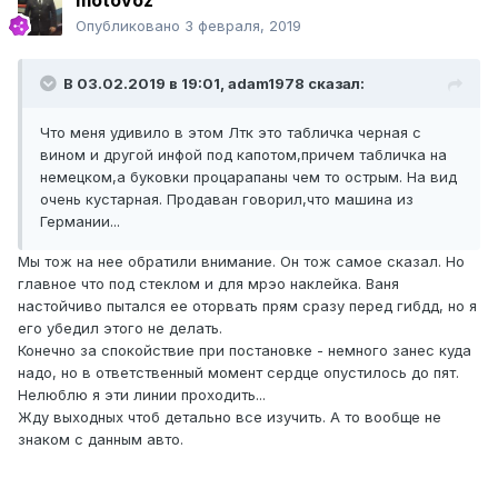
motovoz
Опубликовано
3 февраля, 2019
В 03.02.2019 в 19:01,
adam1978
сказал:
Что меня удивило в этом Лтк это табличка черная с
вином и другой инфой под капотом,причем табличка на
немецком,а буковки процарапаны чем то острым. На вид
очень кустарная. Продаван говорил,что машина из
Германии...
Мы тож на нее обратили внимание. Он тож самое сказал. Но
главное что под стеклом и для мрэо наклейка. Ваня
настойчиво пытался ее оторвать прям сразу перед гибдд, но я
его убедил этого не делать.
Конечно за спокойствие при постановке - немного занес куда
надо, но в ответственный момент сердце опустилось до пят.
Нелюблю я эти линии проходить...
Жду выходных чтоб детально все изучить. А то вообще не
знаком с данным авто.