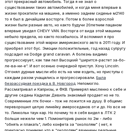
этот прекрасный автомобиль. Тогда я не знал о
существовании таких автомобилей, и когда меня впервые в
жизни прокатили на машине, а именно заднем сиденье м2140
то я был в дичайшем восторге. Потом в более взрослой
жизни были разные авто, но както будучи 20летним пацаном
впервые увидел CHEVY VAN. Восторга от вида этой машины
небыло предела, но както позабылось. И вспомнил я про
существование этой марки американского авто в 2011 году. И
приобрел этот бус. Эмоции положительные, год назад супругу
подсадил на Dodge grand caravan. А болезнь видимо
прогрессирует, как там пел Высоцкий "ширится-растет за-бо-
ле-ва-ни-е". И вот осенью очередной приступ. Хочу Lincoln.
Отгонял дурные мысли ибо есть на чем ездить, но приступы с
каждым разом учащались и прогрессировали.
Была
безрассудная поездка в В. Новгород
. Непомогло.
Рассматривал и Капризы, и ФКВ. Примерял мысленно к себе и
другие седаны Кадилак Девиль знакомый продает но не то.
Современные лтк бочки - тож не ложится на душу. В общемс
переворошил целую линейку амероседанов от и до. Но все не
то. Линкольн таун кар. Но почему то я себя видел в ЛТК 2
больше нежели чем 1. Помониторив рынок по 2м - либо
"обнять и плакать", либо конфета за "окололям" ( нет, я
прекрасно понимаю что в "окололям" ввинчены реальные