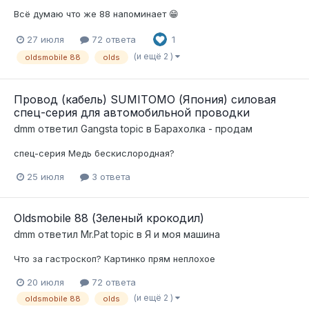
Всё думаю что же 88 напоминает 😁
27 июля
72 ответа
1
(и ещё 2 )
oldsmobile 88
olds
Провод (кабель) SUMITOMO (Япония) силовая
спец-серия для автомобильной проводки
dmm
ответил
Gangsta
topic в
Барахолка - продам
спец-серия Медь бескислородная?
25 июля
3 ответа
Oldsmobile 88 (Зеленый крокодил)
dmm
ответил
Mr.Pat
topic в
Я и моя машина
Что за гастроскоп? Картинко прям неплохое
20 июля
72 ответа
(и ещё 2 )
oldsmobile 88
olds