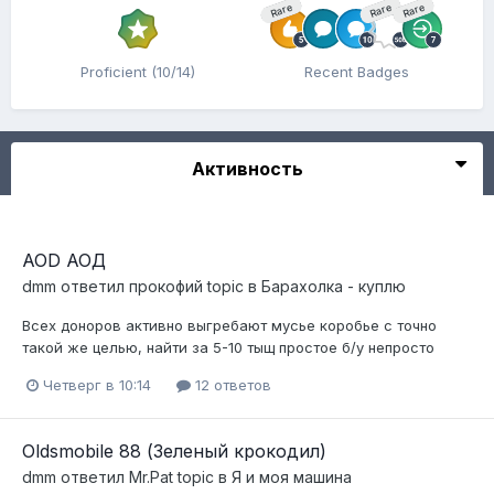
Rare
Rare
Rare
Proficient (10/14)
Recent Badges
Активность
AOD АОД
dmm
ответил
прокофий
topic в
Барахолка - куплю
Всех доноров активно выгребают мусье коробье с точно
такой же целью, найти за 5-10 тыщ простое б/у непросто
Четверг в 10:14
12 ответов
Oldsmobile 88 (Зеленый крокодил)
dmm
ответил
Mr.Pat
topic в
Я и моя машина