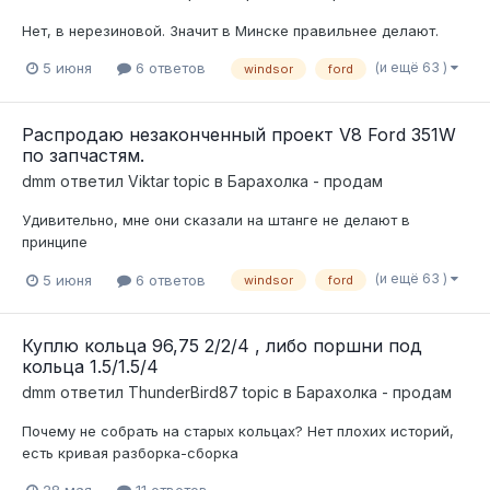
Нет, в нерезиновой. Значит в Минске правильнее делают.
(и ещё 63 )
5 июня
6 ответов
windsor
ford
Распродаю незаконченный проект V8 Ford 351W
по запчастям.
dmm
ответил
Viktar
topic в
Барахолка - продам
Удивительно, мне они сказали на штанге не делают в
принципе
(и ещё 63 )
5 июня
6 ответов
windsor
ford
Куплю кольца 96,75 2/2/4 , либо поршни под
кольца 1.5/1.5/4
dmm
ответил
ThunderBird87
topic в
Барахолка - продам
Почему не собрать на старых кольцах? Нет плохих историй,
есть кривая разборка-сборка