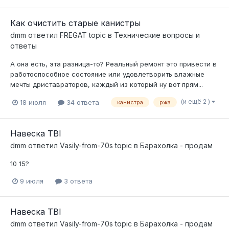
Как очистить старые канистры
dmm
ответил
FREGAT
topic в
Технические вопросы и
ответы
А она есть, эта разница-то? Реальный ремонт это привести в
работоспособное состояние или удовлетворить влажные
мечты дриставраторов, каждый из который ну вот прям...
(и ещё 2 )
18 июля
34 ответа
канистра
ржа
Навеска TBI
dmm
ответил
Vasily-from-70s
topic в
Барахолка - продам
10 15?
9 июля
3 ответа
Навеска TBI
dmm
ответил
Vasily-from-70s
topic в
Барахолка - продам