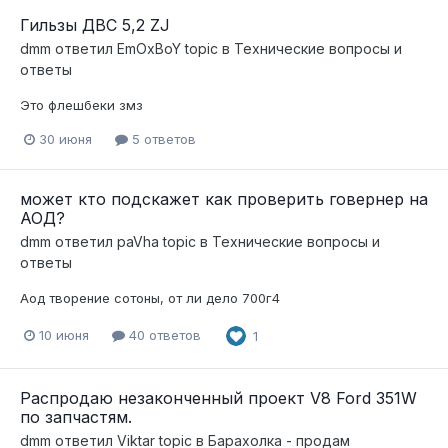
Гильзы ДВС 5,2 ZJ
dmm
ответил
EmOxBoY
topic в
Технические вопросы и
ответы
Это флешбеки змз
30 июня
5 ответов
может кто подскажет как проверить говернер на
АОД?
dmm
ответил
paVha
topic в
Технические вопросы и
ответы
Аод творение сотоны, от ли дело 700г4
10 июня
40 ответов
1
Распродаю незаконченный проект V8 Ford 351W
по запчастям.
dmm
ответил
Viktar
topic в
Барахолка - продам