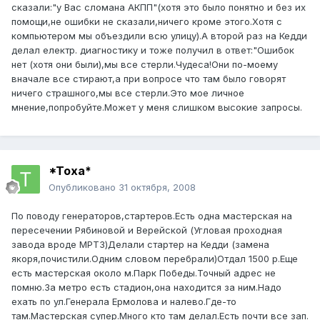
сказали:"у Вас сломана АКПП"(хотя это было понятно и без их
помощи,не ошибки не сказали,ничего кроме этого.Хотя с
компьютером мы объездили всю улицу).А второй раз на Кедди
делал електр. диагностику и тоже получил в ответ:"Ошибок
нет (хотя они были),мы все стерли.Чудеса!Они по-моему
вначале все стирают,а при вопросе что там было говорят
ничего страшного,мы все стерли.Это мое личное
мнение,попробуйте.Может у меня слишком высокие запросы.
*Toxa*
Опубликовано
31 октября, 2008
По поводу генераторов,стартеров.Есть одна мастерская на
пересечении Рябиновой и Верейской (Угловая проходная
завода вроде МРТЗ)Делали стартер на Кедди (замена
якоря,почистили.Одним словом перебрали)Отдал 1500 р.Еще
есть мастерская около м.Парк Победы.Точный адрес не
помню.За метро есть стадион,она находится за ним.Надо
ехать по ул.Генерала Ермолова и налево.Где-то
там.Мастерская супер.Много кто там делал.Есть почти все зап.