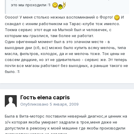
это мы проходили :1:
Ооооо! У меня столько нежных воспоминаний о Форто!
И
скандал с ихним работником на Тарас-клубе тож имелсо.
Токма сервис этот еще на Мытной был и человечек, с
которым мы грызлися, там более не работат.
Один офигенный момент был в это злачном месте - в
выходные дни (сб, вс) можно было купить всяку мелочь, типа
масла, фильтров, колодок, да и не мелочь тоже. Ток цены не
совсем деццкие, но эт не удивительно - сервис же. Эт теперь
почти все магазы работают без выходных, а раньше такого не
было. :1:
Гость elena capris
Опубликовано
5 января, 2009
Была в Вита-моторс поставили неверный диагнос,и ценник на
з/ч которая якобы умирает задрали в трое,меня даже не
допустили в ремзону к моей машине где якобы производили