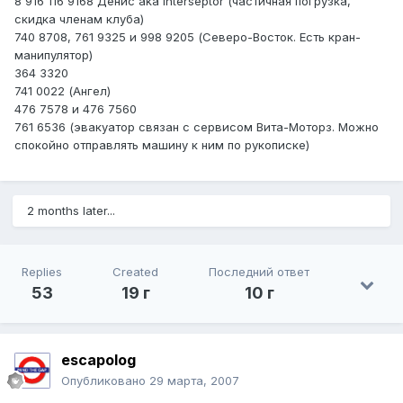
8 916 116 9168 Денис aka Interseptor (частичная погрузка,
скидка членам клуба)
740 8708, 761 9325 и 998 9205 (Северо-Восток. Есть кран-
манипулятор)
364 3320
741 0022 (Ангел)
476 7578 и 476 7560
761 6536 (эвакуатор связан с сервисом Вита-Моторз. Можно
спокойно отправлять машину к ним по рукописке)
2 months later...
Replies
Created
Последний ответ
53
19 г
10 г
escapolog
Опубликовано
29 марта, 2007