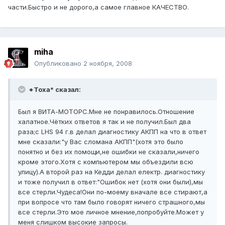
части.Быстро и не дорого,а самое главное КАЧЕСТВО.
miha
Опубликовано
2 ноября, 2008
*Toxa* сказал:
Был я ВИТА-МОТОРС.Мне не понравилось.Отношение
халатное.Чётких ответов я так и не получил.Был два
раза;с LHS 94 г.в делал диагностику АКПП на что в ответ
мне сказали:"у Вас сломана АКПП"(хотя это было
понятно и без их помощи,не ошибки не сказали,ничего
кроме этого.Хотя с компьютером мы объездили всю
улицу).А второй раз на Кедди делал електр. диагностику
и тоже получил в ответ:"Ошибок нет (хотя они были),мы
все стерли.Чудеса!Они по-моему вначале все стирают,а
при вопросе что там было говорят ничего страшного,мы
все стерли.Это мое личное мнение,попробуйте.Может у
меня слишком высокие запросы.