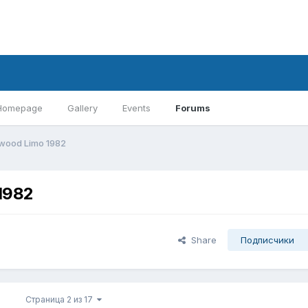
Homepage
Gallery
Events
Forums
twood Limo 1982
1982
Share
Подписчики
Страница 2 из 17