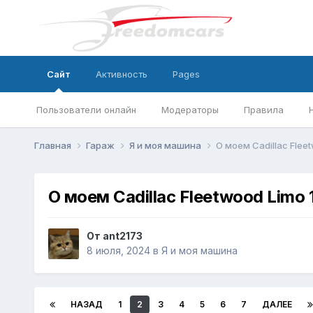
Сайт
Активность
Pages
Пользователи онлайн
Модераторы
Правила
Главная
Гараж
Я и моя машина
О моем Cadillac Flee
О моем Cadillac Fleetwood Limo 
От
ant2173
8 июля, 2024
в
Я и моя машина
НАЗАД
1
2
3
4
5
6
7
ДАЛЕЕ