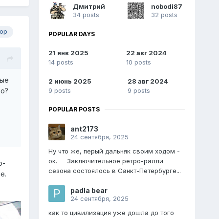
Дмитрий
nobodi87
34 posts
32 posts
ор
POPULAR DAYS
21 янв 2025
22 авг 2024
14 posts
10 posts
мые
2 июнь 2025
28 авг 2024
9 posts
9 posts
но?
POPULAR POSTS
ant2173
24 сентября, 2025
Ну что же, перый дальняк своим ходом -
ок. Заключительное ретро-ралли
о-
сезона состоялось в Санкт-Петербурге...
е.
padla bear
24 сентября, 2025
как то цивилизация уже дошла до того