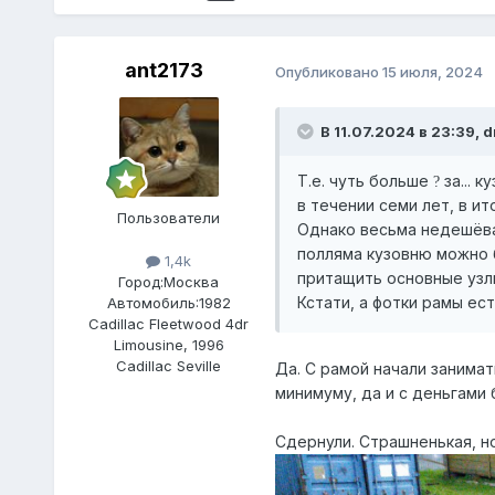
ant2173
Опубликовано
15 июля, 2024
В 11.07.2024 в 23:39,
d
Т.е. чуть больше
за... 
?
в течении семи лет, в ит
Пользователи
Однако весьма недешёвая
полляма кузовню можно 
1,4k
притащить основные узлы
Город:
Москва
Кстати, а фотки рамы ес
Автомобиль:
1982
Cadillac Fleetwood 4dr
Limousine, 1996
Cadillac Seville
Да. С рамой начали занимат
минимуму, да и с деньгами
Сдернули. Страшненькая, но