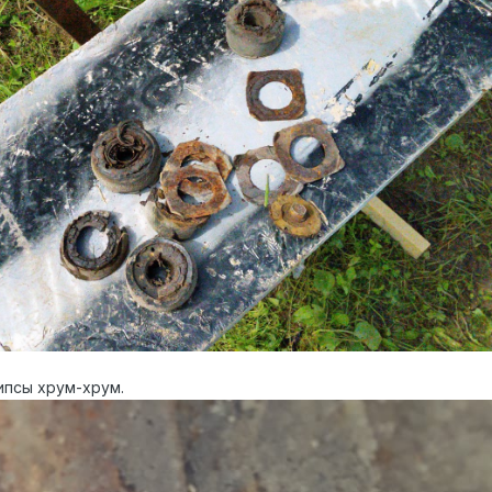
ипсы хрум-хрум.