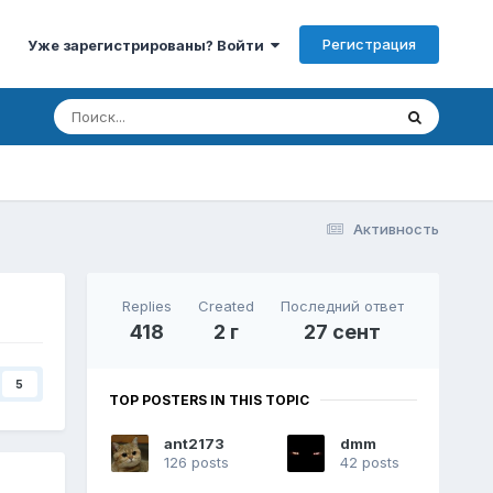
Регистрация
Уже зарегистрированы? Войти
Активность
Replies
Created
Последний ответ
418
2 г
27 сент
5
TOP POSTERS IN THIS TOPIC
ant2173
dmm
126 posts
42 posts