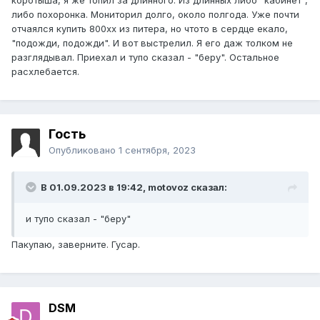
коротыша, я же топил за длинного. Из длинных либо "кабинет",
либо похоронка. Мониторил долго, около полгода. Уже почти
отчаялся купить 800хх из питера, но чтото в сердце екало,
"подожди, подожди". И вот выстрелил. Я его даж толком не
разглядывал. Приехал и тупо сказал - "беру". Остальное
расхлебается.
Гость
Опубликовано
1 сентября, 2023
В 01.09.2023 в 19:42,
motovoz
сказал:
и тупо сказал - "беру"
Пакупаю, заверните. Гусар.
DSM