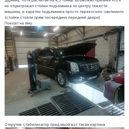
дурнину. Хотя расчитан на 4,5 тонны. Возможно причина что я
не отцентровал стойки подъемника по центру тяжести
машины, и каретки подъемника просто перекосило-заклинило
(стойки стояли прям посередине передней двери).
Поехал на яму.
Открутив стабилизатор пред мной вот такая картина