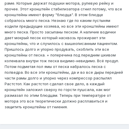
раме. Которые держат подушки мотора, рулевую рейку и
прочее. Этот кронштейн стабилизатора сгнил потому, что все
кронштейны имеют форму "блюдца". В этом блюдце
собралось много песка. Незнаю где по каким пустыням
ездили предыдущие хозяева, но все эти кронштейны имеют
много песка. Просто засыпаны песком. А наличие водички
дает мокрый песок который насквозь прожирает эти
кронштейны, что и случилось с вышеописанным пациентом.
Пришлось долго и упорно продувать, скоблить эти все
кронштейны от песка. + поперечина под передним шкивом
коленвала внутри тож песка видимо-невидимо. Всё продул.
Потом подметая пол ямы от песка набралось песка с
полведра. Во все эти кронштейны, да и во все дыры передней
части рамы долго и упорно через компрессор распылял
Растстоп. Как растстоп сделал свое дело, в каждый
кронштейн заложил сверху по горсти пушсала, как мог
размазал по этим блюдцам. Теперь при температуре от
мотора это все теоретически должно расплавиться и
защитить кронштейны от гниения.