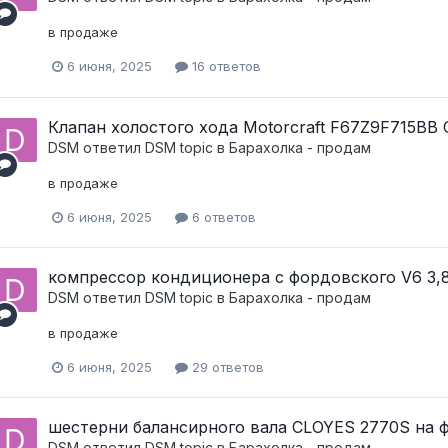
в продаже
6 июня, 2025
16 ответов
Клапан холостого хода Motorcraft F67Z9F715BB 
DSM
ответил
DSM
topic в
Барахолка - продам
в продаже
6 июня, 2025
6 ответов
компрессор кондиционера с фордовского V6 3,
DSM
ответил
DSM
topic в
Барахолка - продам
в продаже
6 июня, 2025
29 ответов
шестерни балансирного вала CLOYES 2770S на ф
DSM
ответил
DSM
topic в
Барахолка - продам