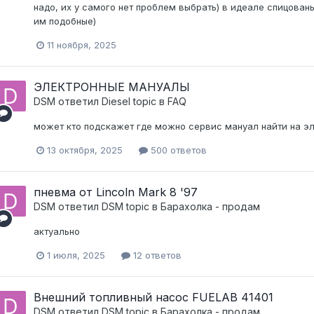
надо, их у самого нет проблем выбрать) в идеале спицован
им подобные)
11 ноября, 2025
ЭЛЕКТРОННЫЕ МАНУАЛЫ
DSM
ответил
Diesel
topic в
FAQ
может кто подскажет где можно сервис мануал найти на э
13 октября, 2025
500 ответов
пневма от Lincoln Mark 8 '97
DSM
ответил
DSM
topic в
Барахолка - продам
актуально
1 июля, 2025
12 ответов
Внешний топливный насос FUELAB 41401
DSM
ответил
DSM
topic в
Барахолка - продам