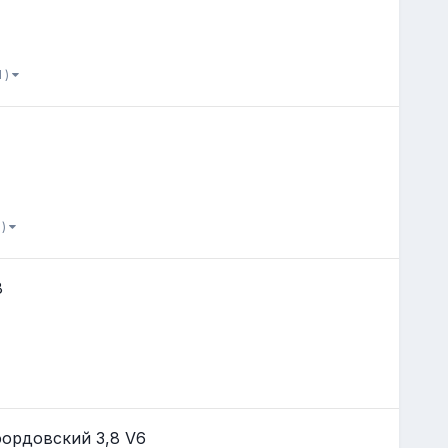
 )
 )
8
ордовский 3,8 V6