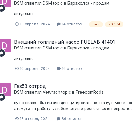
DSM
ответил
DSM
topic в
Барахолка - продам
актуально
10 апреля, 2024
14 ответов
ford
v6 3.8l
Внешний топливный насос FUELAB 41401
DSM
ответил
DSM
topic в
Барахолка - продам
актуально
10 апреля, 2024
16 ответов
Газ53 хотрод
DSM
ответил
Vetvrach
topic в
FreedomRods
ну не сказал бы) википедию цитировать не стану, в моем пон
этому) а за работу в любом случае респект, хотя вопрос те
17 января, 2024
86 ответов