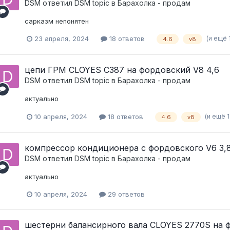
DSM
ответил
DSM
topic в
Барахолка - продам
сарказм непонятен
(и ещё 1
23 апреля, 2024
18 ответов
4.6
v8
цепи ГРМ CLOYES C387 на фордовский V8 4,6
DSM
ответил
DSM
topic в
Барахолка - продам
актуально
(и ещё 1
10 апреля, 2024
18 ответов
4.6
v8
компрессор кондиционера с фордовского V6 3,
DSM
ответил
DSM
topic в
Барахолка - продам
актуально
10 апреля, 2024
29 ответов
шестерни балансирного вала CLOYES 2770S на ф