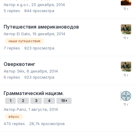
Автор
e.g.o.r.
,
25 декабря, 2014
5
replies
844
просмотра
Путешествия американоводов
Автор
El Gato
,
19 декабря, 2014
наши путешествия
7
replies
923
просмотра
Оверквотинг
Автор
Эйх
,
8 декабря, 2014
6
replies
923
просмотра
Грамматический нацизм.
1
2
3
4
19
Автор
Panz
,
1 августа, 2014
вброс
470
replies
28,7k
просмотров