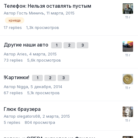
Телефон: Нельзя оставлять пустым
Автор Гость Миничъ,
11 марта, 2015
кривда
17
replies
1,3k
просмотров
Другие наши авто
1
2
3
Автор
Aries
,
4 марта, 2015
73
replies
5,6k
просмотров
!Картинки!
1
2
3
Автор
Nigga
,
5 декабря, 2014
67
replies
5,1k
просмотров
Глюк браузера
Автор
olegators68
,
2 марта, 2015
5
replies
804
просмотра