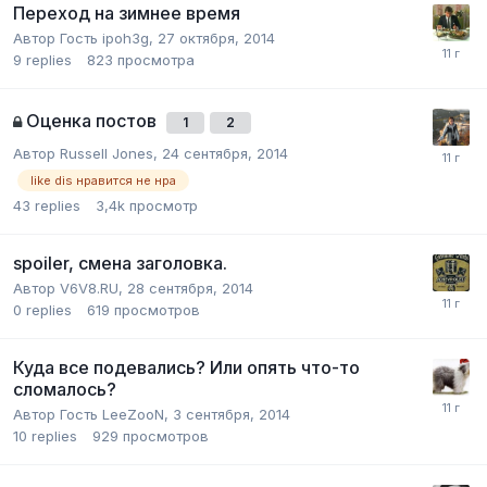
Переход на зимнее время
Автор Гость ipoh3g,
27 октября, 2014
9
replies
823
просмотра
Оценка постов
1
2
Автор
Russell Jones
,
24 сентября, 2014
like dis нравится не нра
43
replies
3,4k
просмотр
spoiler, смена заголовка.
Автор
V6V8.RU
,
28 сентября, 2014
0
replies
619
просмотров
Куда все подевались? Или опять что-то
сломалось?
Автор Гость LeeZooN,
3 сентября, 2014
10
replies
929
просмотров