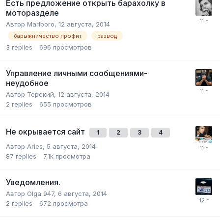
Есть предложение открыть барахолку в
моторазделе
Автор
Marlboro
,
12 августа, 2014
барыжничество профит
развод
3
replies
696
просмотров
Управление личными сообщениями-
неудобное
Автор
Терский
,
12 августа, 2014
2
replies
655
просмотров
Не окрывается сайт
1
2
3
4
Автор
Aries
,
5 августа, 2014
87
replies
7,1k
просмотра
Уведомления.
Автор
Olga 947
,
6 августа, 2014
2
replies
672
просмотра