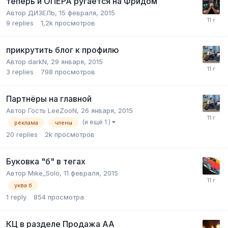
теперь и ОПЕРА ругается на Фридом
Автор
ДИЗЕЛЬ
,
15 февраля, 2015
9
replies
1,2k
просмотров
прикрутить блог к профилю
Автор
darkN
,
29 января, 2015
3
replies
798
просмотров
Партнёры на главной
Автор Гость LeeZooN,
26 января, 2015
(и ещё 1 )
реклама
члены
20
replies
2k
просмотров
Буковка "б" в тегах
Автор
Mike_Solo
,
11 февраля, 2015
уква б
1
reply
854
просмотра
КЦ в разделе Продажа АА