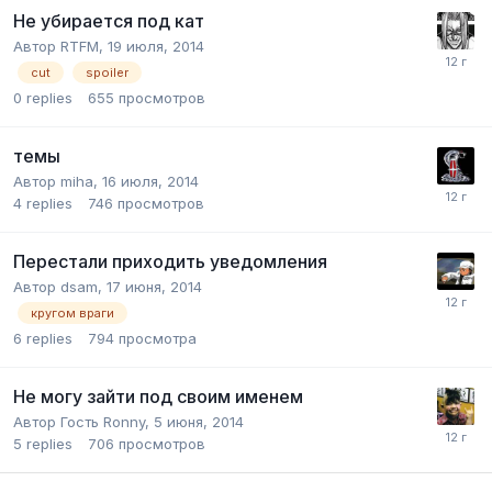
Не убирается под кат
Автор
RTFM
,
19 июля, 2014
cut
spoiler
0
replies
655
просмотров
темы
Автор
miha
,
16 июля, 2014
4
replies
746
просмотров
Перестали приходить уведомления
Автор
dsam
,
17 июня, 2014
кругом враги
6
replies
794
просмотра
Не могу зайти под своим именем
Автор Гость Ronny,
5 июня, 2014
5
replies
706
просмотров