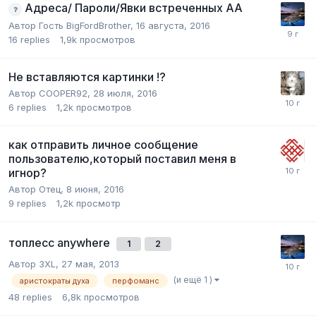
Адреса/ Пароли/Явки встреченных АА
Автор Гость BigFordBrother,
16 августа, 2016
16
replies
1,9k
просмотров
Не вставляются картинки !?
Автор
COOPER92
,
28 июля, 2016
6
replies
1,2k
просмотров
как отправить личное сообщение
пользователю,который поставил меня в
игнор?
Автор
Отец
,
8 июня, 2016
9
replies
1,2k
просмотр
топлесс anywhere
1
2
Автор
3XL
,
27 мая, 2013
(и ещё 1 )
аристократы духа
перфоманс
48
replies
6,8k
просмотров