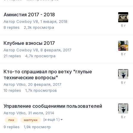
Амнистия 2017 - 2018
Автор
Cowboy V8
,
1 января, 2018
8
replies
2,3k
просмотра
Клубные взносы 2017
Автор
Cowboy V8
,
8 февраля, 2017
21
replies
4,7k
просмотра
Кто-то спрашивал про ветку "глупые
технические вопросы"
Автор
Vitko
,
20 февраля, 2017
10
replies
1,7k
просмотров
Управление сообщениями пользователей
Автор
Vitko
,
31 июля, 2014
(и ещё 1 )
пнх
маптухи
9
replies
1,9k
просмотр