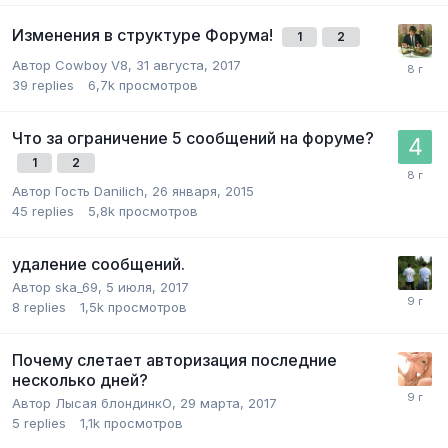
Изменения в структуре Форума!
1
2
Автор
Cowboy V8
,
31 августа, 2017
39
replies
6,7k
просмотров
Что за ограничение 5 сообщений на форуме?
1
2
Автор Гость Danilich,
26 января, 2015
45
replies
5,8k
просмотров
удаление сообщений.
Автор
ska_69
,
5 июля, 2017
8
replies
1,5k
просмотров
Почему слетает авторизация последние
несколько дней?
Автор
Лысая блондинкО
,
29 марта, 2017
5
replies
1,1k
просмотров