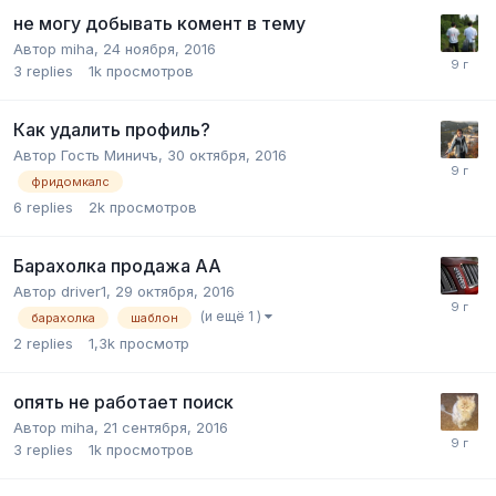
не могу добывать комент в тему
Автор
miha
,
24 ноября, 2016
3
replies
1k
просмотров
Как удалить профиль?
Автор Гость Миничъ,
30 октября, 2016
фридомкалс
6
replies
2k
просмотров
Барахолка продажа АА
Автор
driver1
,
29 октября, 2016
(и ещё 1 )
барахолка
шаблон
2
replies
1,3k
просмотр
опять не работает поиск
Автор
miha
,
21 сентября, 2016
3
replies
1k
просмотров