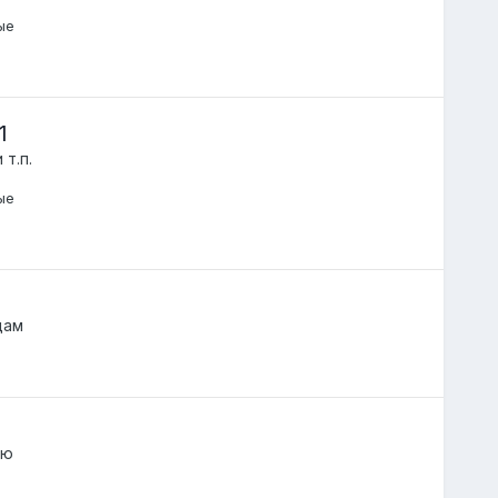
ые
1
 т.п.
ые
дам
лю