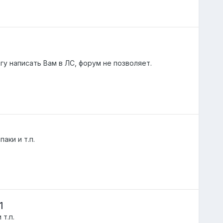
у написать Вам в ЛС, форум не позволяет.
аки и т.п.
1
 т.п.