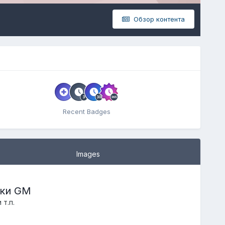
Обзор контента
Recent Badges
Images
аки GM
 т.п.