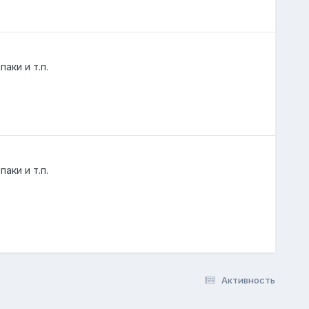
аки и т.п.
аки и т.п.
Активность