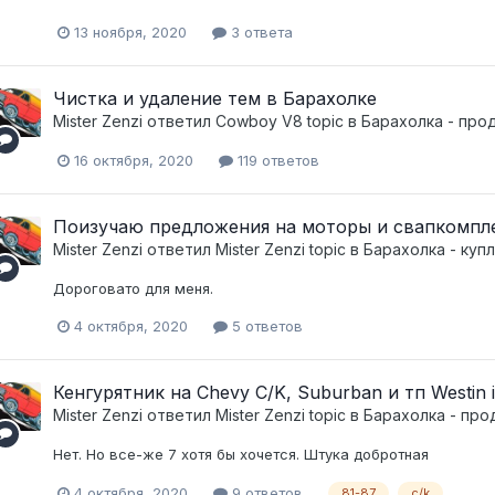
13 ноября, 2020
3 ответа
Чистка и удаление тем в Барахолке
Mister Zenzi
ответил
Cowboy V8
topic в
Барахолка - про
16 октября, 2020
119 ответов
Поизучаю предложения на моторы и свапкомпл
Mister Zenzi
ответил
Mister Zenzi
topic в
Барахолка - куп
Дороговато для меня.
4 октября, 2020
5 ответов
Кенгурятник на Chevy C/K, Suburban и тп Westin 
Mister Zenzi
ответил
Mister Zenzi
topic в
Барахолка - про
Нет. Но все-же 7 хотя бы хочется. Штука добротная
4 октября, 2020
9 ответов
81-87
c/k