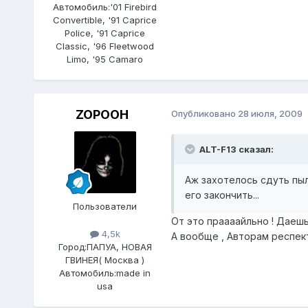
Автомобиль:
'01 Firebird
Convertible, '91 Caprice
Police, '91 Caprice
Classic, '96 Fleetwood
Limo, '95 Camaro
ZOPOOH
Опубликовано
28 июля, 2009
ALT-F13 сказал:
Аж захотелось сдуть пыл
его закончить...
Пользователи
От это праааайльно ! Даеш
4,5k
А вообще , Авторам респект
Город:
ПАПУА, НОВАЯ
ГВИНЕЯ( Москва )
Автомобиль:
made in
usa