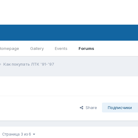
Homepage
Gallery
Events
Forums
Как покупать ЛТК '91-'97
Share
Подписчики
Страница 3 из 6