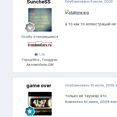
SuncheSS
Опубликовано
8 июля, 2009
а то как то иллюстраций не 
Особо отличившиеся
1,5k
Город:
Мск., Гондурас
Автомобиль:
GM
game over
Опубликовано
10 июля, 2009
(
только не таункар это
Изменено
10 июля, 2009
пол