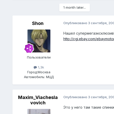
1 month later...
Shon
Опубликовано
3 сентября, 20
Нашел супермегаэксклюзив!!! 
http://cgi.ebay.com/ebaymoto
Пользователи
1,3k
Город:
Москва
Автомобиль:
МЦД
Maxim_Viachesla
Опубликовано
3 сентября, 20
vovich
Это у него там такие спинк