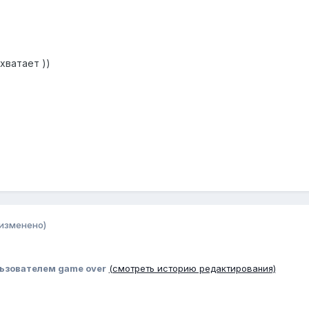
хватает ))
изменено)
ьзователем game over
(смотреть историю редактирования)