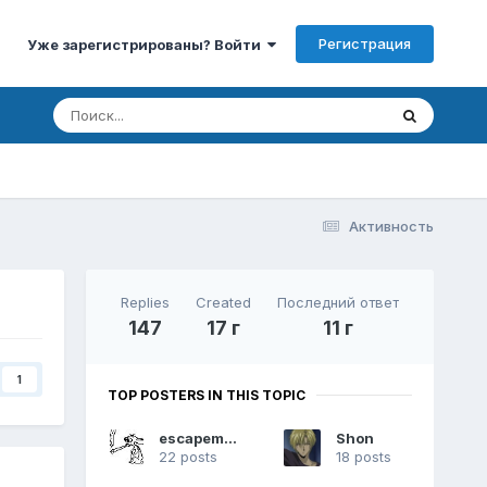
Регистрация
Уже зарегистрированы? Войти
Активность
Replies
Created
Последний ответ
147
17 г
11 г
1
TOP POSTERS IN THIS TOPIC
escapeman
Shon
22 posts
18 posts