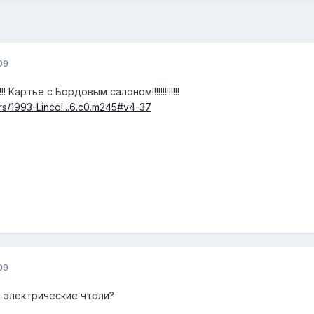
09
Картье с Бордовым салоном!!!!!!!!!!!!!
rs/1993-Lincol...6.c0.m245#v4-37
09
и электрические чтоли?