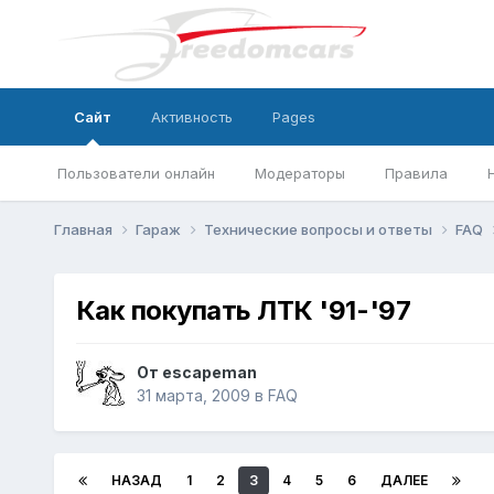
Сайт
Активность
Pages
Пользователи онлайн
Модераторы
Правила
Главная
Гараж
Технические вопросы и ответы
FAQ
Как покупать ЛТК '91-'97
От
escapeman
31 марта, 2009
в
FAQ
НАЗАД
1
2
3
4
5
6
ДАЛЕЕ