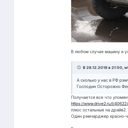
В любом случае машину я у
В 28.12.2018 в 21:50, 
А сколько у нас в РФ рэ
Господин Осторожно Фен
Получается все что упомян
https://www.drive2.ru/l/406
плюс остальные на драйв2.
Один рэмчарджер красно-че