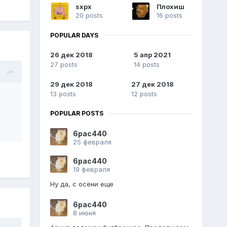
sxpx
Плохиш
20 posts
16 posts
POPULAR DAYS
26 дек 2018
5 апр 2021
27 posts
14 posts
29 дек 2018
27 дек 2018
13 posts
12 posts
POPULAR POSTS
6pac440
25 февраля
6pac440
19 февраля
Ну да, с осени еще
6pac440
8 июня