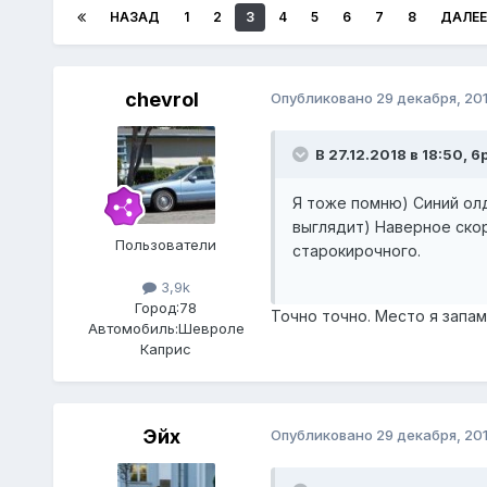
НАЗАД
1
2
3
4
5
6
7
8
ДАЛЕЕ
chevrol
Опубликовано
29 декабря, 20
В 27.12.2018 в 18:50, 
Я тоже помню) Синий олдс
выглядит) Наверное скор
Пользователи
старокирочного.
3,9k
Город:
78
Точно точно. Место я запа
Автомобиль:
Шевроле
Каприс
Эйх
Опубликовано
29 декабря, 20