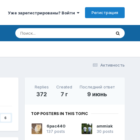
Регистрация
Уже зарегистрированы? Войти
Активность
Replies
Created
Последний ответ
372
7 г
9 июнь
TOP POSTERS IN THIS TOPIC
6
6pac440
ammiak
137 posts
30 posts