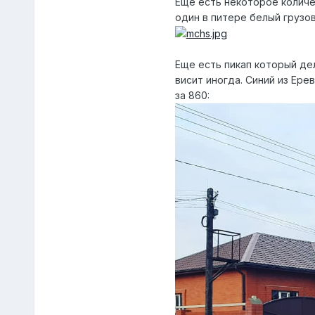
Еще есть некоторое количес
один в питере белый грузо
Еще есть пикап который де
висит иногда. Синий из Ере
за 860: