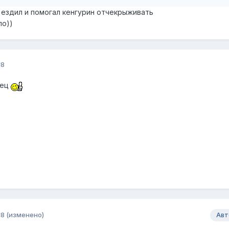
и ездил и помогал кенгурин отчекрыживать
ло))
18
нец
18
(изменено)
Авт