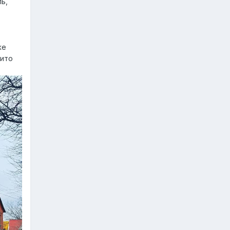
ь,
же
вито