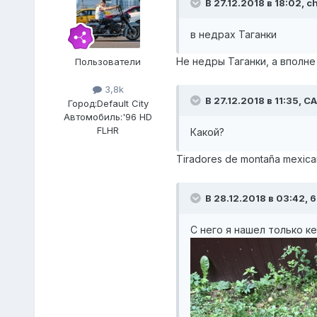
В 27.12.2018 в 18:02, c
в недрах Таганки
Не недры Таганки, а вполн
Пользователи
3,8k
В 27.12.2018 в 11:35, 
Город:
Default City
Автомобиль:
'96 HD
FLHR
Какой?
Tiradores de montaña mexic
В 28.12.2018 в 03:42, 
С него я нашел только к