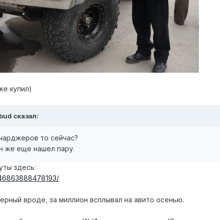
же купил)
wbud сказал:
мчарджеров то сейчас?
 же еще нашел пару.
уты здесь:
2246863888478193/
рный вроде, за миллион всплывал на авито осенью.