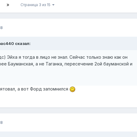
Страница 3 из 15
18
6pac440 сказал:
) Эйха я тогда в лицо не знал. Сейчас только знаю как он
ее Бауманская, а не Таганка, пересечение 2ой бауманской и
мятовал, а вот Форд запомнился
18