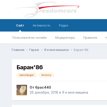
Сайт
Активность
Pages
Пользователи онлайн
Модераторы
Правила
Главная
Гараж
Я и моя машина
Баран'86
Баран'86
ramcharger
bronco
От
6pac440
26 декабря, 2018
в
Я и моя машина