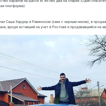
тво баранов на шасси W. Из них два на спарке (Один спасател
вая платформа):
лал Саша Хардер в Раменском (хаки с черным низом), в прода
вана, вроде вставший на учет в Ростове и продававшийся на а