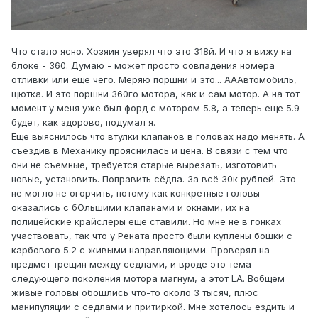
Что стало ясно. Хозяин уверял что это 318й. И что я вижу на
блоке - 360. Думаю - может просто совпадения номера
отливки или еще чего. Меряю поршни и это... АААвтомобиль,
щютка. И это поршни 360го мотора, как и сам мотор. А на тот
момент у меня уже был форд с мотором 5.8, а теперь еще 5.9
будет, как здорово, подумал я.
Еще выяснилось что втулки клапанов в головах надо менять. А
съездив в Механику прояснилась и цена. В связи с тем что
они не съемные, требуется старые вырезать, изготовить
новые, установить. Поправить сёдла. За всё 30к рублей. Это
не могло не огорчить, потому как конкретные головы
оказались с бОльшими клапанами и окнами, их на
полицейские крайслеры еще ставили. Но мне не в гонках
участвовать, так что у Рената просто были куплены бошки с
карбового 5.2 с живыми направляющими. Проверял на
предмет трещин между седлами, и вроде это тема
следующего поколения мотора магнум, а этот LA. Вобщем
живые головы обошлись что-то около 3 тысяч, плюс
манипуляции с седлами и притиркой. Мне хотелось ездить и