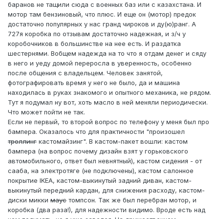
баранов не тащили сюда с военных баз или с казахстана. И
мотор там бензиновый, что плюс. И еще он (мотор) предок
достаточно популярных у нас гранд чироков и ду(ю)ранг. А
727я коробка по отзывам достаточно надежная, и з/ч у
коробочников в большинстве на нее есть. И раздатка
шестернями. Вобщем надежда на то что я отдам денег и сяду
в него и уеду домой переросла в уверенность, особенно
после общения с владельцем. Человек занятой,
фотографировать время у него не было, да и машина
находилась в руках знакомого и опытного механика, не рядом.
Тут я подумал ну вот, хоть масло в ней меняли периодически.
Что может пойти не так.
Если не первый, то второй вопрос по телефону у меня был про
бампера. Оказалось что для практичности "произошел
троллинг
кастомайзинг". В кастом-пакет вошли: кастом
бампера (на вопрос почему дизайн взят у горьковского
автомобильного, ответ был невнятный), кастом сидения - от
сааба, на электротяге (не подключены), кастом салонное
покрытие IKEA, кастом-выкинутый задний диван, кастом-
выкинутый передний кардан, для снижения расходу, кастом-
диски микки
маус
томпсон. Так же был перебран мотор, и
коробка (два раза!), для надежности видимо. Вроде есть над