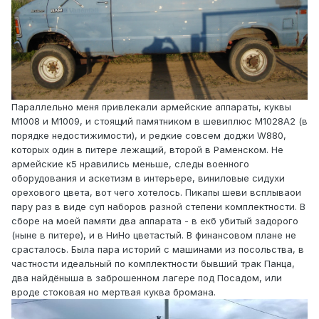
Параллельно меня привлекали армейские аппараты, куквы
M1008 и M1009, и стоящий памятником в шевиплюс M1028A2 (в
порядке недостижимости), и редкие совсем доджи W880,
которых один в питере лежащий, второй в Раменском. Не
армейские к5 нравились меньше, следы военного
оборудования и аскетизм в интерьере, виниловые сидухи
орехового цвета, вот чего хотелось. Пикапы шеви всплываои
пару раз в виде суп наборов разной степени комплектности. В
сборе на моей памяти два аппарата - в екб убитый задорого
(ныне в питере), и в НиНо цветастый. В финансовом плане не
срасталось. Была пара историй с машинами из посольства, в
частности идеальный по комплектности бывший трак Панца,
два найдёныша в заброшенном лагере под Посадом, или
вроде стоковая но мертвая куква бромана.