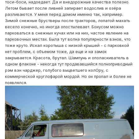
тоси-боси, надоедает. Да и внедорожные качества полезно.
Летом бывает после ливней запирает водослив и озёра
разливаются. У меня перед домом именно так, например.
Зимой снежные брустверы после тракторов, лопатой махать
весело конечно, но иногда опостылевает. Бонусом можно
парковаться в снежных кучах или на них, частое явление на
парковочных местах. Была тут волна популярности вэнов, что
тоже круто. Искал коротыша с низкой крышей - с парковкой
нет проблем, с объемом тоже, да еще и на замок
закрывается. Красота, брутал. Шампунь и ополаскиватель в
одном флаконе - некогда тут продававшийся полноприводный
рэм вэн чарджер, голубого выцветшего колОру, с
коммерческой круглофарой мордой. Но он пропал и более не
появлялся.