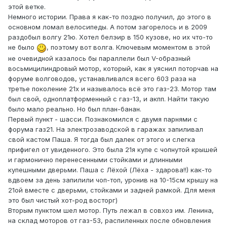
этой ветке.
Немного истории. Права я как-то поздно получил, до этого в
основном ломал велосипеды. А потом загорелось и в 2009
раздобыл волгу 21ю. Хотел белэир в 150 кузове, но их что-то
не было
, поэтому вот волга. Ключевым моментом в этой
не очевидной казалось бы параллели был V-образный
восьмицилиндровый мотор, который, как я уяснил поторчав на
форуме волговодов, устанавливался всего 603 раза на
третье поколение 21х и называлось всё это газ-23. Мотор там
был свой, одноплатформенный с газ-13, и акпп. Найти такую
было мало реально. Но был план-банан.
Первый пункт - шасси. Познакомился с двумя парнями с
форума газ21. На электрозаводской в гаражах запиливал
свой кастом Паша. Я тогда был далек от этого и слегка
прифигел от увиденного. Это была 21я купе с чопнутой крышей
и гармонично перенесенными стойками и длинными
купешными дверьми. Паша с Лёхой (Лёха - здарова!!) как-то
вдвоем за день запилили чоп-топ, уронив на 10-15см крышу на
21ой вместе с дверьми, стойками и задней рамкой. Для меня
это был чистый хот-род восторг)
Вторым пунктом шел мотор. Путь лежал в совхоз им. Ленина,
на склад моторов от газ-53, распиленных после обновления