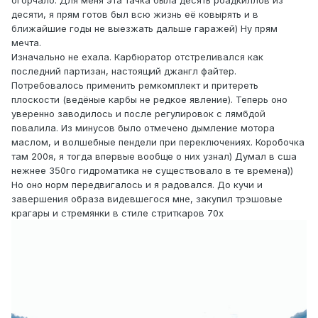
огорчало. Для меня эта тачка была десять роадкиллов из
десяти, я прям готов был всю жизнь её ковырять и в
ближайшие годы не выезжать дальше гаражей) Ну прям
мечта.
Изначально не ехала. Карбюратор отстреливался как
последний партизан, настоящий джангл файтер.
Потребовалось применить ремкомплект и притереть
плоскости (ведёные карбы не редкое явление). Теперь оно
уверенно заводилось и после регулировок с лямбдой
повалила. Из минусов было отмечено дымление мотора
маслом, и волшебные пендели при переключениях. Коробочка
там 200я, я тогда впервые вообще о них узнал) Думал в сша
нежнее 350го гидроматика не существовало в те времена))
Но оно норм передвигалось и я радовался. До кучи и
завершения образа видевшегося мне, закупил трэшовые
крагары и стремянки в стиле стриткаров 70х