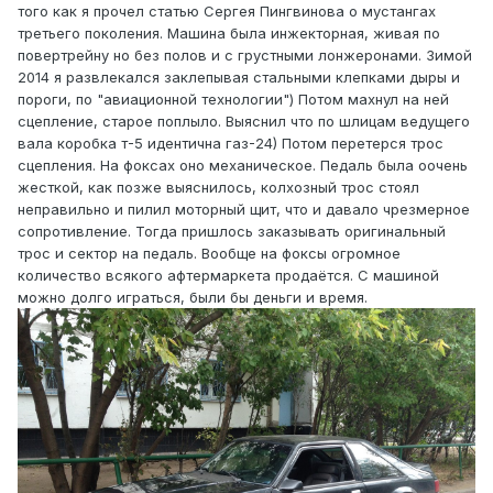
того как я прочел статью Сергея Пингвинова о мустангах
третьего поколения. Машина была инжекторная, живая по
повертрейну но без полов и с грустными лонжеронами. Зимой
2014 я развлекался заклепывая стальными клепками дыры и
пороги, по "авиационной технологии") Потом махнул на ней
сцепление, старое поплыло. Выяснил что по шлицам ведущего
вала коробка т-5 идентична газ-24) Потом перетерся трос
сцепления. На фоксах оно механическое. Педаль была оочень
жесткой, как позже выяснилось, колхозный трос стоял
неправильно и пилил моторный щит, что и давало чрезмерное
сопротивление. Тогда пришлось заказывать оригинальный
трос и сектор на педаль. Вообще на фоксы огромное
количество всякого афтермаркета продаётся. С машиной
можно долго играться, были бы деньги и время.