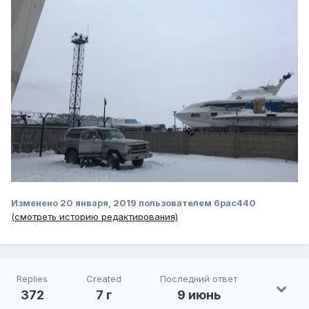
Изменено
20 января, 2019
пользователем 6pac440
(смотреть историю редактирования)
Replies
Created
Последний ответ
372
7 г
9 июнь