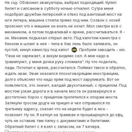
Не сцу. Обзвонил эвакуаторы, выбрал подходящий. Купил
билет и сапсаном в субботу ночью отчалил. Сутра меня
подобрал дружбан питерский и отвез под вантовый мост на
юге питера, машина стояла прямо под ним. Созвон с хозей
прояснил что к машине он ехать не хочет. Мол смотри всё с
механиком, а потом подваливай к арене, рассчитываться. Я -
ок. Механик подъехал открыл авто. Под капотом канистра с
бензом и шланг в нее - типа в бак лень было заливать, он
пустой, кинул канистру под капот
. Пробуем заводить - кю.
"Гена не заряжает, а аккум видимо сел. А мне надо в
травмпункт, у меня дочка руку сломала". Ну что поделать,
лады. Потопал к арене, рассчитался. Поймал такси и обратно,
ждать эвак. Эвак оказался плохоговорящим иностранцем,
долго объяснял что надо прям под мост заруливать. Вот он
появляется, это значит, валдай двухэтажный, с прицепом. Под
мостом узкая дорога и в начале моста он развернулся и
достаточно борзо с прицепом пропятился к опорам моста.
Затянули тросом додге на прицеп и чел отправился по
третьему адресу, сказал что на неделе будет в мск -
позвонит. Ну ок. Я катнул на трамвае и прошвырнулся до кфц,
чуть не оставив там папку с документами и билетами.
Обратный билет с я взял с запасом, на 7 вечера.