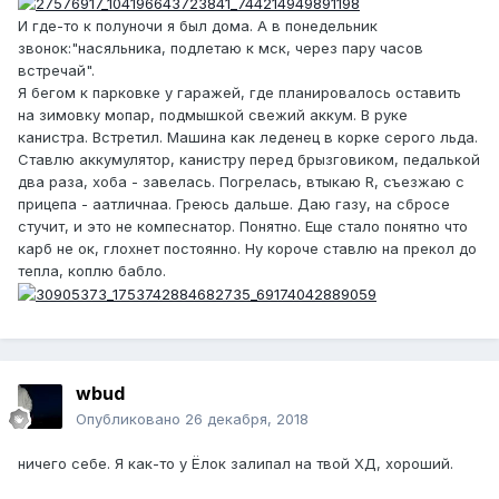
И где-то к полуночи я был дома. А в понедельник
звонок:"насяльника, подлетаю к мск, через пару часов
встречай".
Я бегом к парковке у гаражей, где планировалось оставить
на зимовку мопар, подмышкой свежий аккум. В руке
канистра. Встретил. Машина как леденец в корке серого льда.
Ставлю аккумулятор, канистру перед брызговиком, педалькой
два раза, хоба - завелась. Погрелась, втыкаю R, съезжаю с
прицепа - аатличнаа. Греюсь дальше. Даю газу, на сбросе
стучит, и это не компеснатор. Понятно. Еще стало понятно что
карб не ок, глохнет постоянно. Ну короче ставлю на прекол до
тепла, коплю бабло.
wbud
Опубликовано
26 декабря, 2018
ничего себе. Я как-то у Ёлок залипал на твой ХД, хороший.