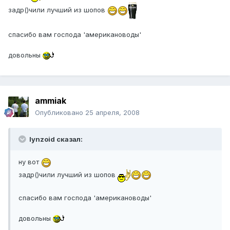
задр()чили лучший из шопов
спасибо вам господа 'американоводы'
довольны
ammiak
Опубликовано
25 апреля, 2008
lynzoid сказал:
ну вот
задр()чили лучший из шопов
спасибо вам господа 'американоводы'
довольны