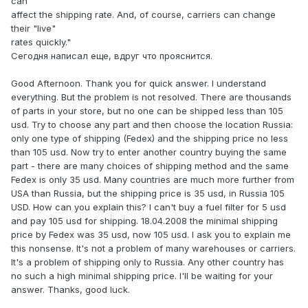
can
affect the shipping rate. And, of course, carriers can change
their "live"
rates quickly."
Сегодня написал еще, вдруг что прояснится.
Good Afternoon. Thank you for quick answer. I understand
everything. But the problem is not resolved. There are thousands
of parts in your store, but no one can be shipped less than 105
usd. Try to choose any part and then choose the location Russia:
only one type of shipping (Fedex) and the shipping price no less
than 105 usd. Now try to enter another country buying the same
part - there are many choices of shipping method and the same
Fedex is only 35 usd. Many countries are much more further from
USA than Russia, but the shipping price is 35 usd, in Russia 105
USD. How can you explain this? I can't buy a fuel filter for 5 usd
and pay 105 usd for shipping. 18.04.2008 the minimal shipping
price by Fedex was 35 usd, now 105 usd. I ask you to explain me
this nonsense. It's not a problem of many warehouses or carriers.
It's a problem of shipping only to Russia. Any other country has
no such a high minimal shipping price. I'll be waiting for your
answer. Thanks, good luck.