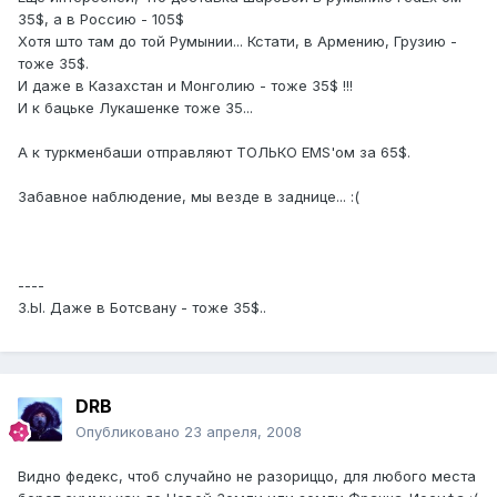
35$, а в Россию - 105$
Хотя што там до той Румынии... Кстати, в Армению, Грузию -
тоже 35$.
И даже в Казахстан и Монголию - тоже 35$ !!!
И к бацьке Лукашенке тоже 35...
А к туркменбаши отправляют ТОЛЬКО EMS'ом за 65$.
Забавное наблюдение, мы везде в заднице... :(
----
З.Ы. Даже в Ботсвану - тоже 35$..
DRB
Опубликовано
23 апреля, 2008
Видно федекс, чтоб случайно не разориццо, для любого места