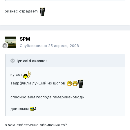
бизнес страдает?
SPM
Опубликовано
25 апреля, 2008
lynzoid сказал:
ну вот
задр()чили лучший из шопов
спасибо вам господа 'американоводы'
довольны
а чем слбственно обвинения то?