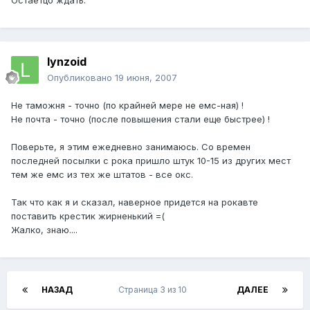
Остаетцо ждать.
lynzoid
Опубликовано
19 июня, 2007
Не таможня - точно (по крайней мере не емс-ная) !
Не почта - точно (после повышения стали еще быстрее) !
Поверьте, я этим ежедневно занимаюсь. Со времен
последней посылки с рока пришло штук 10-15 из других мест
тем же емс из тех же штатов - все окс.
Так что как я и сказал, наверное придется на рокавте
поставить крестик жирненький =(
Жалко, знаю....
НАЗАД
Страница 3 из 10
ДАЛЕЕ