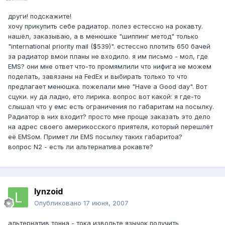
други! подскажите!
хочу прикупить себе радиатор. полез естессно на рокавту.
нашёл, заказываю, а в менюшке "шиппинг метод" только
"international priority mail ($539)". естессно плотить 650 бачей
за радиатор вмои планы не входило. я им письмо - мол, где
EMS? они мне ответ что-то промямлили что нифига не можем
поделать, завязаны на FedEx и выбирать только то что
предлагает менюшка. пожелали мне "Have a Good day". Вот
сцуки. ну да ладно, ето лирика. вопрос вот какой: я где-то
слышал что у емс есть ограничения по габаритам на посылку.
Радиатор в них входит? просто мне проще заказать это дело
на адрес своего америкосского приятеля, который перешлёт
её EMSом. Примет ли EMS посылку таких габаритоа?
вопрос N2 - есть ли альтернатива рокавте?
lynzoid
Опубликовано
17 июня, 2007
альтернатив тонна - тока извольте язычок подучить