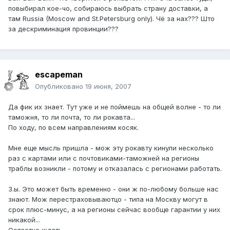
повыбирал кое-чо, собираюсь выбрать страну доставки, а
там Russia (Moscow and St.Petersburg only). Чё за нах??? Што
за дескриминация провинции???
escapeman
Опубликовано
19 июня, 2007
Да фик их знает. Тут уже и не поймешь на общей волне - то ли
таможня, то ли почта, то ли рокавта...
По ходу, по всем направлениям косяк.
Мне еще мысль пришла - мож эту рокавту кинули несколько
раз с картами или с почтовиками-таможней на регионы
траблы возникли - потому и отказалась с регионами работать.
З.ы. Это может быть временно - они ж по-любому больше нас
знают. Мож перестраховываютцо - типа на Москву могут в
срок плюс-минус, а на регионы сейчас вообще гарантии у них
никакой...