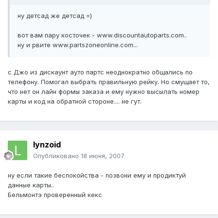
ну детсад же детсад =)
вот вам пару косточек - www.discountautoparts.com..
ну и рвите www.partszoneonline.com...
с Джо из дискаунт ауто партс неоднократно общались по
телефону. Помогал выбрать правильную рейку. Но смущает то,
что нет он лайн формы заказа и ему нужно высылать номер
карты и код на обратной стороне.... не гут.
lynzoid
Опубликовано
18 июня, 2007
ну если такие беспокойства - позвони ему и продиктуй
данные карты..
Бельмонтэ проверенный кекс