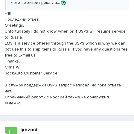
Чего-то хитрит рокавта...
+1!!!
Последний ответ:
Greetings,
Unfortunately I do not know when or if USPS will resume service
to Russia.
EMS is a service offered through the USPS which is why we can
not use this to ship items to Russia. If you have any questions feel
free to E-mail us.
Thanks,
Chris W
RockAuto Customer Service
В службу поддержки USPS запрос написал, но пока ответа
нет...
Ограничений работы с Россией также не обнаружил.
Ждем-с...
lynzoid