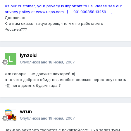
As our customer, your privacy is important to us. Please see our
privacy policy at www.usps.com -[---001:000858:13259---]
Дословно:
Кто вам сказал такую хрень, что мы не работаем с
Россией???
lynzoid
Опубликовано
18 июня, 2007
я ж говорю - не дрочите почтарей =)
а то чего доброго обидятся, вообще реально перестанут слать
=))) чего делыть будем тада ?
wrun
Опубликовано
19 июня, 2007
Вах-вах-вах!!! Что творится с рокавтой???!!!! Сча залез туды,