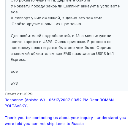
Это рокавто чудит !!! НЕ дергайте USPS !!!
У Рокавты походу закрыли шиппинг аккаунт в успс вот и
все.
А саппорт у них смешной, я давно это заметил.
Юзайте другие шопы - их щас тонна.
Для любителей подробностей, в 13го мая вступили
новые тарифы в USPS. Очень приятные. В россию по
прежнему шлют и даже быстрее чем было. Сервис
знакомый обывателям как EMS называется USPS Int'l
Express.
все
БУЗ
Ответ от USPS:
Response (Anisha W) - 06/17/2007 03:52 PM Dear ROMAN
POLTAVSKY,
Thank you for contacting us about your inquiry. I understand you
were told you can not ship items to Russia.