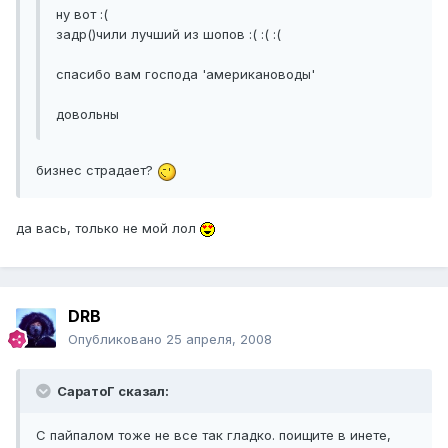
ну вот :(
задр()чили лучший из шопов :( :( :(
спасибо вам господа 'американоводы'
довольны
бизнес страдает?
да вась, только не мой лол
DRB
Опубликовано
25 апреля, 2008
СаратоГ сказал:
С пайпалом тоже не все так гладко. поищите в инете,