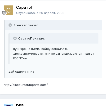
СаратоГ
Опубликовано
25 апреля, 2008
Browser сказал:
СаратоГ сказал:
ну и хрен с ними.. пойду осваивать
дискаунтаутопартс.. эти не выпендриваются - шлют
ЮСПСом
дай сцылку плиз
http://discountautoparts.com/
DRB