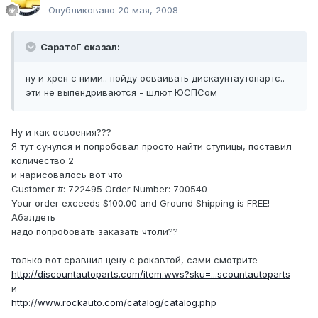
Опубликовано
20 мая, 2008
СаратоГ сказал:
ну и хрен с ними.. пойду осваивать дискаунтаутопартс..
эти не выпендриваются - шлют ЮСПСом
Ну и как освоения???
Я тут сунулся и попробовал просто найти ступицы, поставил
количество 2
и нарисовалось вот что
Customer #: 722495 Order Number: 700540
Your order exceeds $100.00 and Ground Shipping is FREE!
Абалдеть
надо попробовать заказать чтоли??
только вот сравнил цену с рокавтой, сами смотрите
http://discountautoparts.com/item.wws?sku=...scountautoparts
и
http://www.rockauto.com/catalog/catalog.php