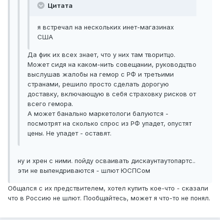
Цитата
я встречал на нескольких инет-магазинах
США
Да фик их всех знает, что у них там творитцо.
Может сидя на каком-нить совещании, руководцтво
выслушав жалобы на гемор с РФ и третьими
странами, решило просто сделать дорогую
доставку, включающую в себя страховку рисков от
всего гемора.
А может банально маркетологи балуются -
посмотрят на сколько спрос из РФ упадет, опустят
цены. Не упадет - оставят.
ну и хрен с ними. пойду осваивать дискаунтаутопартс..
эти не выпендриваются - шлют ЮСПСом
Общался с их предствителем, хотел купить кое-что - сказали
что в Россию не шлют. Пообщайтесь, может я что-то не понял.