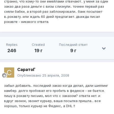
странно, что кому-то они емейлами отвечают.. у меня за один
заказ два раза деньги с визы слизнули.. точнее первый раз
сняли бабки, а второй раз заблокировали.. банк посылает
в..рокавту. или ждать 60 дней предлагает. дважды писал
рокавте - никакого ответа.
Replies
Created
Последний ответ
246
19 г
9 г
СаратоГ
Опубликовано
25 апреля, 2008
забыл добавить.. последний заказ когда делал, дали шиппинг
намбер. долго пробовал его пробить в федексе - не бьется.
пишу в рокавту письмо, мол что с заказом? ответа нет. и
вдруг звонок, звонит курьер, ваша посылка пришла... все
хорошо, только курьер не Федекс, а DHL !!