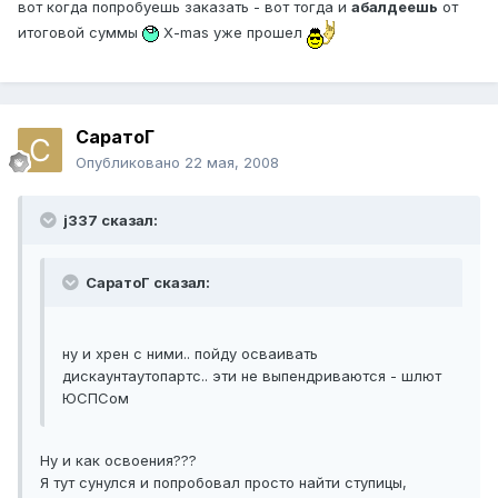
вот когда попробуешь заказать - вот тогда и
абалдеешь
от
итоговой суммы
Х-mas уже прошел
СаратоГ
Опубликовано
22 мая, 2008
j337 сказал:
СаратоГ сказал:
ну и хрен с ними.. пойду осваивать
дискаунтаутопартс.. эти не выпендриваются - шлют
ЮСПСом
Ну и как освоения???
Я тут сунулся и попробовал просто найти ступицы,