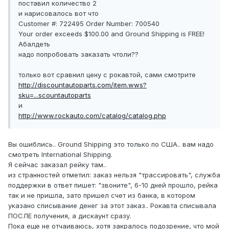
поставил количество 2
и нарисовалось вот что
Customer #: 722495 Order Number: 700540
Your order exceeds $100.00 and Ground Shipping is FREE!
Абалдеть
надо попробовать заказать чтоли??
только вот сравнил цену с рокавтой, сами смотрите
http://discountautoparts.com/item.wws?
sku=...scountautoparts
и
http://www.rockauto.com/catalog/catalog.php
Вы ошиблись.. Ground Shipping это только по США.. вам надо
смотреть International Shipping.
Я сейчас заказал рейку там..
из странностей отметил: заказ нельзя "трассировать", служба
поддержки в ответ пишет: "звоните", 6-10 дней прошло, рейка
так и не пришла, зато пришел счет из банка, в котором
указано списывание денег за этот заказ.. Рокавта списывала
ПОСЛЕ получения, а дискаунт сразу.
Пока еще не отчаиваюсь, хотя закралось подозрение, что мой