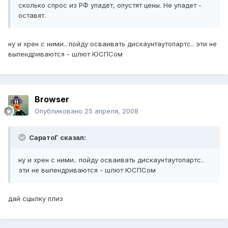
сколько спрос из РФ упадет, опустят цены. Не упадет -
оставят.
ну и хрен с ними.. пойду осваивать дискаунтаутопартс.. эти не
выпендриваются - шлют ЮСПСом
Browser
Опубликовано
25 апреля, 2008
СаратоГ сказал:
ну и хрен с ними.. пойду осваивать дискаунтаутопартс..
эти не выпендриваются - шлют ЮСПСом
дай сцылку плиз