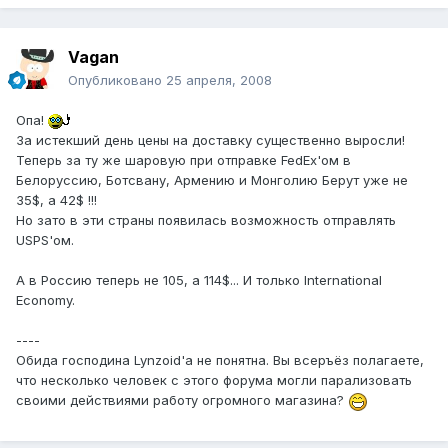
Vagan
Опубликовано
25 апреля, 2008
Опа!
За истекший день цены на доставку существенно выросли!
Теперь за ту же шаровую при отправке FedEx'ом в
Белоруссию, Ботсвану, Армению и Монголию Берут уже не
35$, а 42$ !!!
Но зато в эти страны появилась возможность отправлять
USPS'ом.
А в Россию теперь не 105, а 114$... И только International
Economy.
----
Обида господина Lynzoid'а не понятна. Вы всеръёз полагаете,
что несколько человек с этого форума могли парализовать
своими действиями работу огромного магазина?