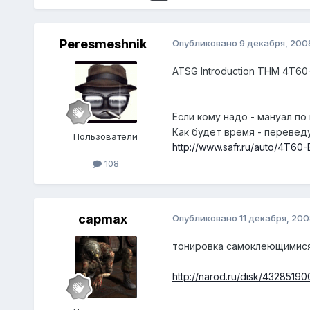
Peresmeshnik
Опубликовано
9 декабря, 200
ATSG Introduction THM 4T60
Если кому надо - мануал по 
Как будет время - переведу
Пользователи
http://www.safr.ru/auto/4T60-
108
capmax
Опубликовано
11 декабря, 200
тонировка самоклеющимися 
http://narod.ru/disk/4328519000