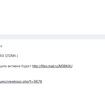
08
4 (212Мб.)
цыла активна будет
http://files.mail.ru/M38KAU
orums/viewtopic.php?t=9878