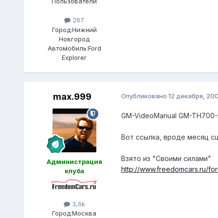
Пользователи
267
Город:
Нижний
Новгород
Автомобиль:
Ford
Explorer
max.999
Опубликовано
12 декабря, 20
GM-VideoManual GM-TH700-R
Вот ссылка, вроде месяц с
Взято из "Своими силами"
Администрация
http://www.freedomcars.ru/f
клуба
3,6k
Город:
Москва