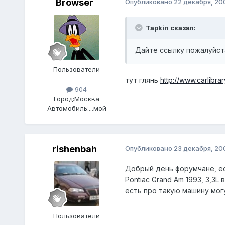
Browser
Опубликовано
22 декабря, 20
Tapkin сказал:
Дайте ссылку пожалуйста
Пользователи
тут глянь
http://www.carlibrar
904
Город:
Москва
Автомобиль:
...мой
rishenbah
Опубликовано
23 декабря, 20
Добрый день форумчане, ес
Pontiac Grand Am 1993, 3,3L
есть про такую машину могу
Пользователи