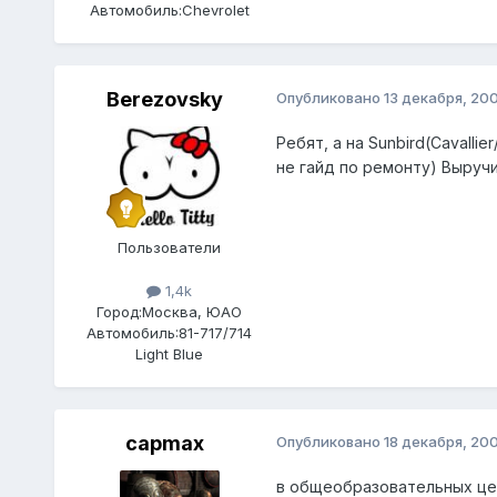
Автомобиль:
Chevrolet
Berezovsky
Опубликовано
13 декабря, 20
Ребят, а на Sunbird(Cavalli
не гайд по ремонту) Выруч
Пользователи
1,4k
Город:
Москва, ЮАО
Автомобиль:
81-717/714
Light Blue
capmax
Опубликовано
18 декабря, 20
в общеобразовательных це