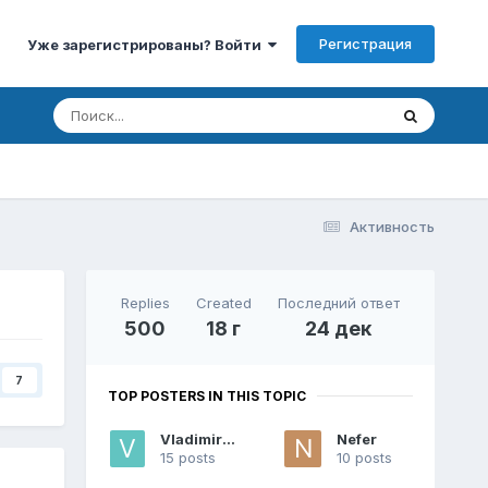
Регистрация
Уже зарегистрированы? Войти
Активность
Replies
Created
Последний ответ
500
18 г
24 дек
7
TOP POSTERS IN THIS TOPIC
VladimirSh
Nefer
15 posts
10 posts