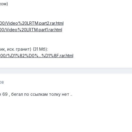
ком)
000/Video%20LRTM.part2.rar.html
000/Video%20LRTM.part1.rar.html
, иск. гранит) (31 Мб):
78000/%D1%82%D0%...%D1%8F.rar.html
08
e 69 , бегал по ссылкам толку нет ..