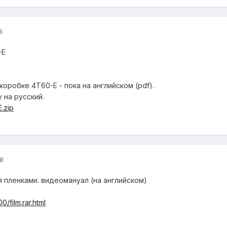
8
-E
коробке 4Т60-Е - пока на английском (pdf).
 на русский.
E.zip
8
пленками. видеомануал (на английском)
/film.rar.html