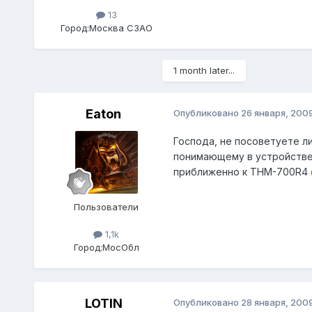
13
Город:
Москва СЗАО
1 month later...
Eaton
Опубликовано
26 января, 200
Господа, не посоветуете л
понимающему в устройстве 
приближенно к ТНМ-700R4
Пользователи
1,1k
Город:
МосОбл
LOTIN
Опубликовано
28 января, 200