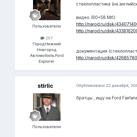
стеклопластика (на английс
видео (60+58 Мб):
http://narod.ru/disk/4340714
Пользователи
http://narod.ru/disk/4338162
267
Город:
Нижний
Новгород
документация (стеклопластик
Автомобиль:
Ford
http://narod.ru/disk/42685
Explorer
stirlic
Опубликовано
22 декабря, 20
братцы , ищу на Ford Fairlan
Пользователи