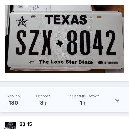
Replies
Created
Последний ответ
180
3 г
1 г
23-15