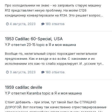
Про холодильники не знаю - но заправить старую машину
R12 представляет некую проблему. На моём С126
кондиционер конвертировали на R134. Это решает вопрос...
4 августа, 2023
180 ответов
1953 Cadillac 60-Special, USA
Y.P
ответил
23-15
topic в
Я и моя машина
Вообще-то, нелегальный спрос порождает нелегальное
предложение. Как и везде и во всём. С законами и их
исполнением это как-то слабо коррелирует. И ..усские тут...
3 августа, 2023
180 ответов
1959 cadillac deville
Y.P
ответил
Karamba
topic в
Я и моя машина
Стоит добавить - при этом, тут такой был бы СТРАШНО
ДОРОГОЙ. Вот поэтому так качественно отреставрированные
классические автомобили стоят сотни тысяч долларов. Ну...