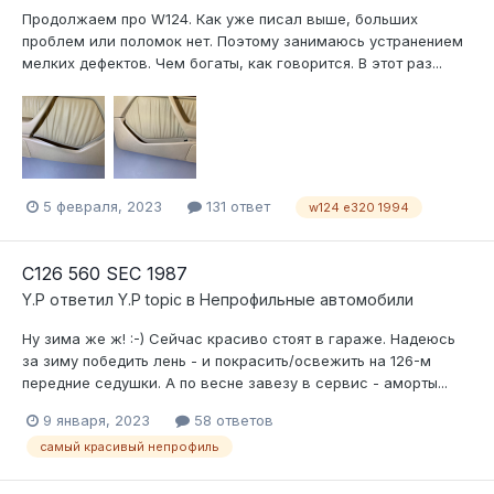
Продолжаем про W124. Как уже писал выше, больших
проблем или поломок нет. Поэтому занимаюсь устранением
мелких дефектов. Чем богаты, как говорится. В этот раз...
5 февраля, 2023
131 ответ
w124 e320 1994
С126 560 SEC 1987
Y.P
ответил
Y.P
topic в
Непрофильные автомобили
Ну зима же ж! :-) Сейчас красиво стоят в гараже. Надеюсь
за зиму победить лень - и покрасить/освежить на 126-м
передние седушки. А по весне завезу в сервис - аморты...
9 января, 2023
58 ответов
самый красивый непрофиль