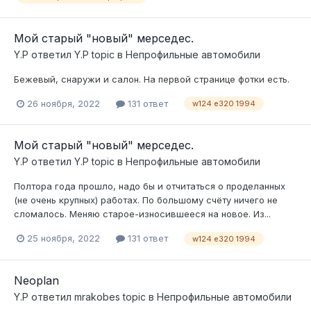
Мой старый "новый" мерседес.
Y.P
ответил
Y.P
topic в
Непрофильные автомобили
Бежевый, снаружи и салон. На первой странице фотки есть.
26 ноября, 2022
131 ответ
w124 e320 1994
Мой старый "новый" мерседес.
Y.P
ответил
Y.P
topic в
Непрофильные автомобили
Полтора года прошло, надо бы и отчитаться о проделанных
(не очень крупных) работах. По большому счёту ничего не
сломалось. Меняю старое-износившееся на новое. Из...
25 ноября, 2022
131 ответ
w124 e320 1994
Neoplan
Y.P
ответил
mrakobes
topic в
Непрофильные автомобили