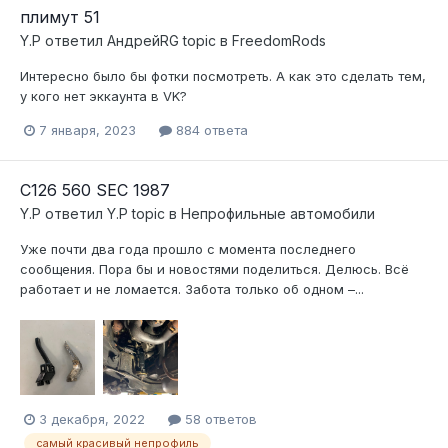
плимут 51
Y.P
ответил
АндрейRG
topic в
FreedomRods
Интересно было бы фотки посмотреть. А как это сделать тем,
у кого нет эккаунта в VK?
7 января, 2023
884 ответа
С126 560 SEC 1987
Y.P
ответил
Y.P
topic в
Непрофильные автомобили
Уже почти два года прошло с момента последнего
сообщения. Пора бы и новостями поделиться. Делюсь. Всё
работает и не ломается. Забота только об одном –...
3 декабря, 2022
58 ответов
самый красивый непрофиль