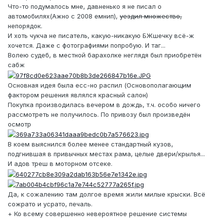
Что-то подумалось мне, давненько я не писал о
автомобилях(Ажно с 2008 емнип),
уездил множество,
непорядок.
И хоть чукча не писатель, какую-никакую БЖшечку всё-ж
хочется. Даже с фотографиями попробую. И таг...
Волею судеб, в местной барахолке неглядя был приобретён
сабж
Основная идея была есс-но распил (Основополагающим
фактором решения являлся красный салон)
Покупка производилась вечером в дождь, т.ч. особо ничего
рассмотреть не получилось. По привозу был произведён
осмотр
В коем выяснился более менее стандартный кузов,
подгнившая в привычных местах рама, целые двери/крылья...
И адов треш в моторном отсеке.
Да, к сожалению там долгое время жили милые крыски. Всё
сожрато и усрато, печаль.
+ Ко всему совершенно невероятное решение системы