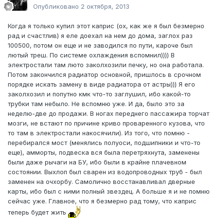
Опубликовано
2 октября, 2013
Когда я только купил этот каприс (ох, как же я был безмерно
рад и счастлив) я еле доехал на нем до дома, заглох раз
100500, потом он еще и не заводился по пути, кароче был
лютый треш. По системе охлаждения вспомнил)))) В
электростали там люто заколхозили печку, но она работала.
Потом закончился радиатор основной, пришлось в срочном
порядке искать замену в виде радиатора от астры))) Я его
заколхозил и попутно кмк что-то заглушил, ибо какой-то
трубки там небыло. Не вспомню уже. И да, было это за
неделю-две до продажи. В ногах переднего пассажира торчат
мозги, не встают по причине криво проваренного кузова, что
то там в электростали накосячили). Из того, что помню -
перебирался мост (менялись полуоси, подшипники и что-то
еще), амморты, подвеска вся была перетряхнута, заменены
были даже рычаги на БУ, ибо были в крайне плачевном
состоянии. Выхлоп был сварен из водопроводных труб - был
заменен на очхорбу. Самолично восстанавливал дверные
карты, ибо был с ними полный звездец. А больше я и не помню
сейчас уже. Главное, что я безмерно рад тому, что каприс
теперь будет жить