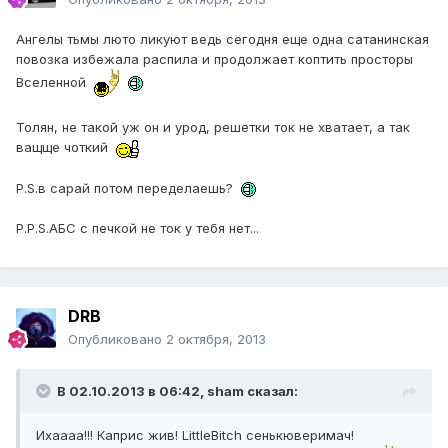
Ангелы тьмы люто ликуют ведь сегодня еще одна сатанинская
повозка избежала распила и продолжает коптить просторы
Вселенной
Толян, не такой уж он и урод, решетки ток не хватает, а так
ващще чоткий
P.S.в сарай потом переделаешь?
P.P.S.АБС с печкой не ток у тебя нет...
DRB
Опубликовано
2 октября, 2013
В 02.10.2013 в 06:42, sham сказал:
Ихаааа!!! Каприс жив! LittleBitch сенькюверимач!