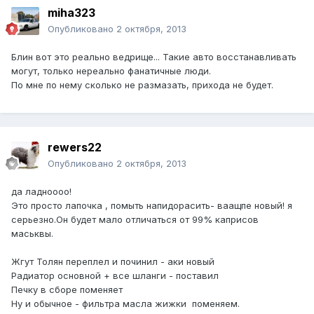
miha323
Опубликовано
2 октября, 2013
Блин вот это реально ведрище... Такие авто восстанавливать
могут, только нереально фанатичные люди.
По мне по нему сколько не размазать, прихода не будет.
rewers22
Опубликовано
2 октября, 2013
да ладноооо!
Это просто лапочка , помыть напидорасить- ваащпе новый! я
серьезно.Он будет мало отличаться от 99% каприсов
маськвы.
Жгут Толян переплел и починил - аки новый
Радиатор основной + все шланги - поставил
Печку в сборе поменяет
Ну и обычное - фильтра масла жижки поменяем.