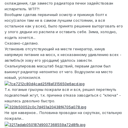
охлаждения, где заместо радиатора печки задействован
испаритель. WTF?!
Вообщем сделав первичный осмотр и прикинув болт к
носу(салон там не в самом лучшем состоянии, а всё
остальное как у всех), было принято решение выторговать его
у злого дядьки из распила и оставить себе. Зима, холодно,
ездить хочется...
Сказано-сделано.
Установив отсутствующий на месте генератор, кинув
напрямую питание на мосх, к несказанному удивлению всех -
автмбль(я зову его уродцем) удалось завести.
Скалькулировав масштаб бедствий, первым делом был
выкинут радиатор непонятно от чего. Водрузили на место
новый, успокоился.
Т.к. поганые грызуны пожрали всё и вся, решил перетянуть
подкапотный жгут, т.к. причина отказа заводиться с "ключа" -
нашлась довольно быстро.
Не зря наверное... Половина проводки на скрутках, остальную
пожрали...