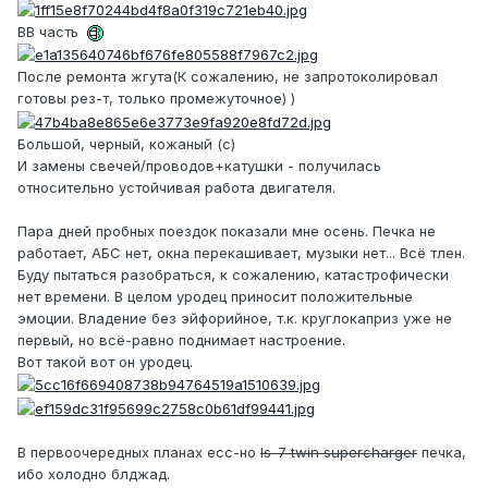
ВВ часть
После ремонта жгута(К сожалению, не запротоколировал
готовы рез-т, только промежуточное) )
Большой, черный, кожаный (с)
И замены свечей/проводов+катушки - получилась
относительно устойчивая работа двигателя.
Пара дней пробных поездок показали мне осень. Печка не
работает, АБС нет, окна перекашивает, музыки нет... Всё тлен.
Буду пытаться разобраться, к сожалению, катастрофически
нет времени. В целом уродец приносит положительные
эмоции. Владение без эйфорийное, т.к. круглокаприз уже не
первый, но всё-равно поднимает настроение.
Вот такой вот он уродец.
В первоочередных планах есс-но
ls-7 twin supercharger
печка,
ибо холодно блджад.