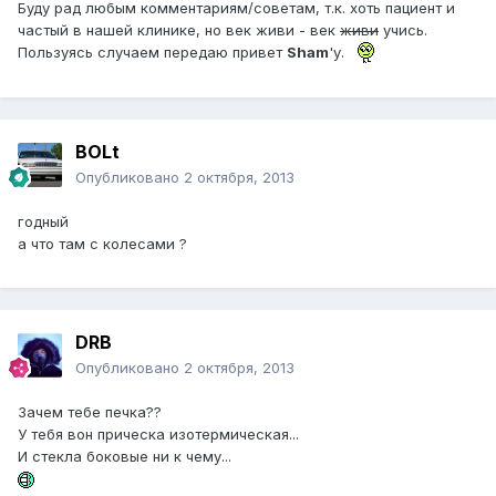
Буду рад любым комментариям/советам, т.к. хоть пациент и
частый в нашей клинике, но век живи - век
живи
учись.
Пользуясь случаем передаю привет
Sham
'у.
BOLt
Опубликовано
2 октября, 2013
годный
а что там с колесами ?
DRB
Опубликовано
2 октября, 2013
Зачем тебе печка??
У тебя вон прическа изотермическая...
И стекла боковые ни к чему...