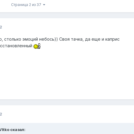
Страница 2 из 37
2
, столько эмоций небось)) Своя тачка, да еще и каприс
осстановленный
2
VItko сказал: