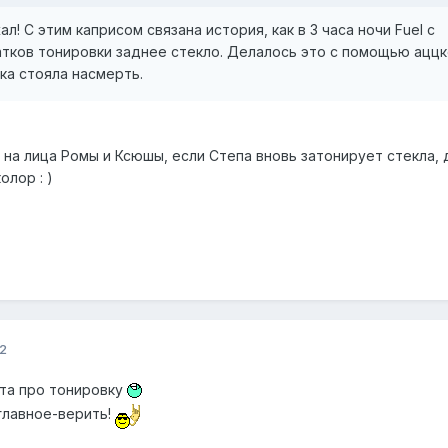
л! С этим каприсом связана история, как в 3 часа ночи Fuel с
атков тонировки заднее стекло. Делалось это с помощью аццк
ка стояла насмерть.
 на лица Ромы и Ксюшы, если Степа вновь затонирует стекла, 
олор : )
2
та про тонировку
главное-верить!