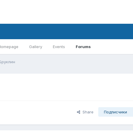
Homepage
Gallery
Events
Forums
Бруклин
Share
Подписчики