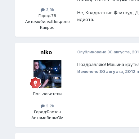
3,9k
Не, Квадратные Флитвуд, Де
Город:
78
идиота.
Автомобиль:
Шевроле
Каприс
niko
Опубликовано
30 августа, 201
Поздравляю! Машина круть!
Изменено
30 августа, 2012
п
Пользователи
2,2k
Город:
Бостон
Автомобиль:
GM