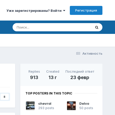
Регистрация
Уже зарегистрированы? Войти
Активность
Replies
Created
Последний ответ
913
13 г
23 февр
TOP POSTERS IN THIS TOPIC
8
chevrol
Delvo
293 posts
50 posts