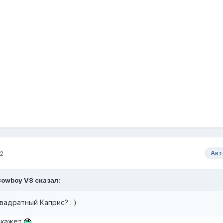
2
Авт
Cowboy V8 сказал:
вадратный Каприс? : )
 скажет