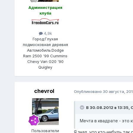
Администрация
клуба
4,9k
Город:
Глухая
подмосковная деревня
Автомобиль:
Dodge
Ram 2500 '99 Cummins
Chevy Van G20 '90
Quigley
chevrol
Опубликовано
30 августа, 201
В 30.08.2012 в 13:35, 
Мечта в квадрате - это к
Пользователи
Я знал, что кто-нибудь так