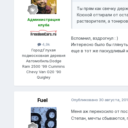
Ты прям как свечку держа
Ксюхой оттирали от ост
Администрация
растворителя, а тониров
клуба
Вспомнил, вздрогнул : )
Интересно было бы глянуть
4,9k
Город:
Глухая
еще в тот же паскудливый к
подмосковная деревня
Автомобиль:
Dodge
Ram 2500 '99 Cummins
Chevy Van G20 '90
Quigley
Fuel
Опубликовано
30 августа, 201
Меня аж перекосило от пос
Степан, мечты сбываются, 