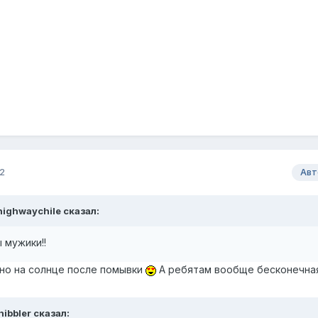
2
Авт
highwaychile сказал:
 мужики!!
нно на солнце после помывки
А ребятам вообще бесконечна
nibbler сказал: