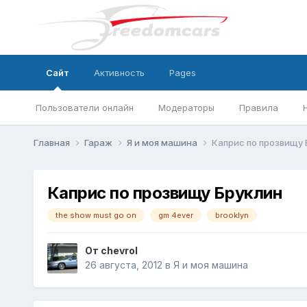
Сайт
Активность
Pages
Пользователи онлайн
Модераторы
Правила
Главная
Гараж
Я и моя машина
Каприс по прозвищу 
Каприс по прозвищу Бруклин
the show must go on
gm 4ever
brooklyn
От
chevrol
26 августа, 2012
в
Я и моя машина