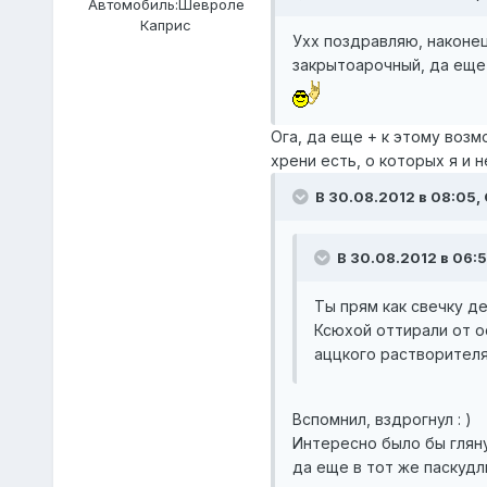
Автомобиль:
Шевроле
Каприс
Ухх поздравляю, наконец
закрытоарочный, да ещ
Ога, да еще + к этому возм
хрени есть, о которых я и 
В 30.08.2012 в 08:05,
В 30.08.2012 в 06:5
Ты прям как свечку де
Ксюхой оттирали от о
аццкого растворителя
Вспомнил, вздрогнул : )
Интересно было бы гляну
да еще в тот же паскудли