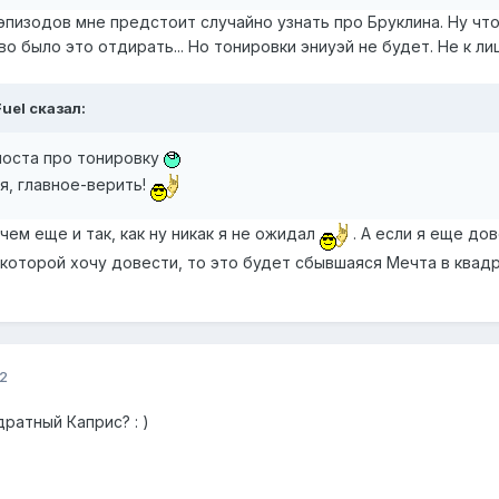
эпизодов мне предстоит случайно узнать про Бруклина. Ну чт
во было это отдирать... Но тонировки эниуэй не будет. Не к ли
Fuel сказал:
поста про тонировку
я, главное-верить!
чем еще и так, как ну никак я не ожидал
. А если я еще до
 которой хочу довести, то это будет сбывшаяся Мечта в квад
2
дратный Каприс? : )