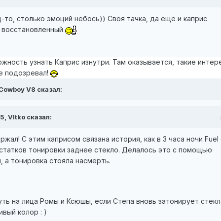
-то, столько эмоций небось)) Своя тачка, да еще и каприс
е восстановленный
ожность узнать Каприс изнутри. Там оказывается, такие инте
не подозревал!
 Cowboy V8 сказал:
5, VItko сказал:
ржал! С этим каприсом связана история, как в 3 часа ночи Fuel 
статков тонировки заднее стекло. Делалось это с помощью
, а тонировка стояла насмерть.
ть на лица Ромы и Ксюшы, если Степа вновь затонирует стекл
вый колор : )