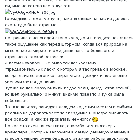
видимо не хотела нас отпускать.
Громадные , тяжелые тучи , накатывались на нас из далека,
ехать туда было страшно
На границе с непогодой стало холодно и в воздухе появилось
такое ощущение как перед штормом, когда вся природа на
мгновение замирает в ожидании чего то большого и
страшного, этакой встряски.
А потом началось... не было так называемых
"предварительных ласк" к которым я так привык в Москве,
когда вначале легонько накрапывает дождик и постепенно
увеличивается до ливня.
Тут же на нас сразу вылили ведро воды, дождь стал стеной,
но шел буквально 10 минут, видимо повезло и тучка была
небольшая.
Тот кто наверху заведует дождем над этим местом в сибири
реально не дорабатывает! так бездумно и быстро выливать
все осадки, а как же прокапать немного?
Но нас это очень впечатлило, спасибо вам инженеры
Крайслера , которые заложили в самую дешёвую машину в
классе функцию очень быстрого режима работы дворников,