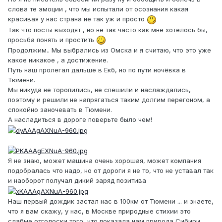
слова те эмоции , что мы испытали от осознания какая
красивая у нас страна не так уж и просто
Так что посты выходят , но не так часто как мне хотелось бы,
просьба понять и простить
Продолжим.. Мы выбрались из Омска и я считаю, что это уже
какое никакое , а достижение.
Путь наш пролегал дальше в Екб, но по пути ночёвка в
Тюмени.
Мы никуда не торопились, не спешили и наслаждались,
поэтому и решили не напрягаться таким долгим перегоном, а
спокойно заночевать в Тюмени.
А насладиться в дороге поверьте было чем!
Я не знаю, может машина очень хорошая, может компания
подобралась что надо, но от дороги я не то, что не уставал так
и наоборот получал дикий заряд позитива
Наш первый дождик застал нас в 100км от Тюмени ... и знаете,
что я вам скажу, у нас, в Москве природные стихии это
слабые отголоски того, что показала нам природа Сибири,