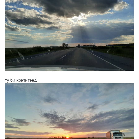
ту би контитенд!