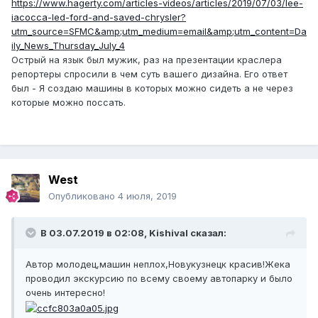
https://www.hagerty.com/articles-videos/articles/2019/07/03/lee-
iacocca-led-ford-and-saved-chrysler?
utm_source=SFMC&amp;utm_medium=email&amp;utm_content=Da
ily_News_Thursday_July_4
Острый на язык был мужик, раз на презентации краслера
репортеры спросили в чем суть вашего дизайна. Его ответ
был - Я создаю машины в которых можно сидеть а не через
которые можно поссать.
West
Опубликовано
4 июля, 2019
В 03.07.2019 в 02:08,
Kishival
сказал:
Автор молодец,машин неплох,Новукузнецк красив!Жека
проводил экскурсию по всему своему автопарку и было
очень интересно!