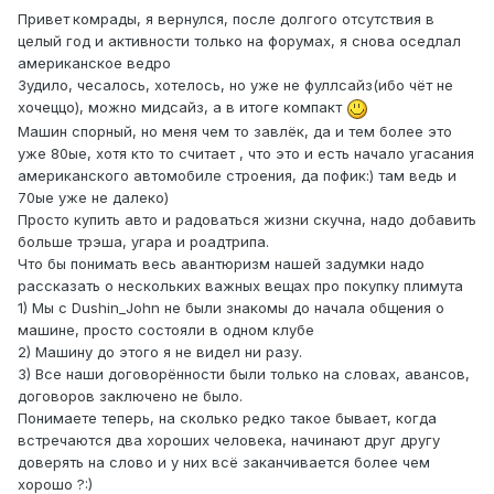
Привет
комрады, я вернулся, после долгого отсутствия в
целый год и активности только на форумах, я снова оседлал
американское ведро
Зудило, чесалось, хотелось, но уже не фуллсайз(ибо чёт не
хочеццо), можно мидсайз, а в итоге компакт
Машин спорный, но меня чем то завлёк, да и тем более это
уже 80ые, хотя кто то считает , что это и есть начало угасания
американского автомобиле строения, да пофик:) там ведь и
70ые уже не далеко)
Просто купить авто и радоваться жизни скучна, надо добавить
больше трэша, угара и роадтрипа.
Что бы понимать весь авантюризм нашей задумки надо
рассказать о нескольких важных вещах про покупку плимута
1) Мы с Dushin_John не были знакомы до начала общения о
машине, просто состояли в одном клубе
2) Машину до этого я не видел ни разу.
3) Все наши договорённости были только на словах, авансов,
договоров заключено не было.
Понимаете теперь, на сколько редко такое бывает, когда
встречаются два хороших человека, начинают друг другу
доверять на слово и у них всё заканчивается более чем
хорошо ?:)