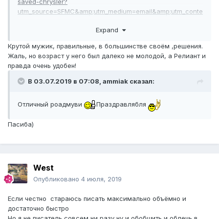
saved-chrysler?
utm_source=SFMC&amp;utm_medium=email&amp;utm_conte
nt=Daily_News_Thursday_July_4
Expand
Острый на язык был мужик, раз на презентации
краслера репортеры спросили в чем суть вашего
Крутой мужик, правильные, в большинстве своём ,решения.
дизайна. Его ответ был - Я создаю машины в которых
Жаль, но возраст у него был далеко не молодой, а Релиант и
можно сидеть а не через которые можно поссать.
правда очень удобен!
В 03.07.2019 в 07:08,
ammiak
сказал:
Отличный роадмуви
Праздравлябля
Пасиба)
West
Опубликовано
4 июля, 2019
Если честно стараюсь писать максимально объёмно и
достаточно быстро
Но я не писатель совсем ни разу ну и обобщить и облечь в