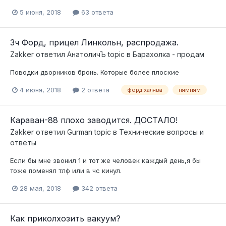
5 июня, 2018
63 ответа
Зч Форд, прицел Линкольн, распродажа.
Zakker
ответил
АнатоличЪ
topic в
Барахолка - продам
Поводки дворников бронь. Которые более плоские
4 июня, 2018
2 ответа
форд халява
нямням
Караван-88 плохо заводится. ДОСТАЛО!
Zakker
ответил
Gurman
topic в
Технические вопросы и
ответы
Если бы мне звонил 1 и тот же человек каждый день,я бы
тоже поменял тлф или в чс кинул.
28 мая, 2018
342 ответа
Как приколхозить вакуум?