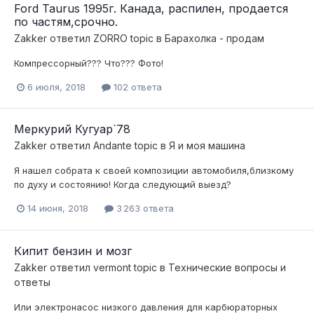
Ford Taurus 1995г. Канада, распилен, продается
по частям,срочно.
Zakker
ответил
ZORRO
topic в
Барахолка - продам
Компрессорный??? Что??? Фото!
6 июля, 2018
102 ответа
Меркурий Кугуар`78
Zakker
ответил
Andante
topic в
Я и моя машина
Я нашел собрата к своей композиции автомобиля,близкому
по духу и состоянию! Когда следующий выезд?
14 июня, 2018
3 263 ответа
Кипит бензин и мозг
Zakker
ответил
vermont
topic в
Технические вопросы и
ответы
Или электронасос низкого давления для карбюраторных