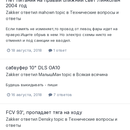
Нет питания на правый ближний свет Линкольн
2004 год
Zakker
ответил
mahown
topic в
Технические вопросы и
ответы
Если память не изменяет,то провод от левоц фары идет на
правую.Ищите обрыв в нем. Но электро схемы никто не
отменял и под санкции не вводил.
18 августа, 2018
1 ответ
сабвуфер 10" DLS OA10
Zakker
ответил
МалышМан
topic в
Всякая всячина
Будешь выкидывать - пиши
16 августа, 2018
7 ответов
FCV 93', пропадает тяга на ходу
Zakker
ответил
Densky
topic в
Технические вопросы и
ответы