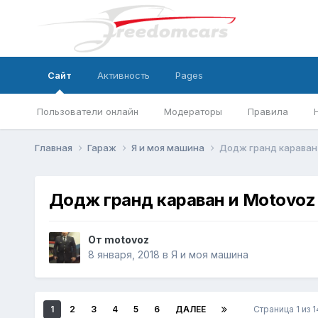
Сайт
Активность
Pages
Пользователи онлайн
Модераторы
Правила
Главная
Гараж
Я и моя машина
Додж гранд караван
Додж гранд караван и Motovoz
От
motovoz
8 января, 2018
в
Я и моя машина
1
2
3
4
5
6
ДАЛЕЕ
Страница 1 из 