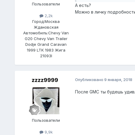
Пользователи
А есть?
Можно в личку подробности
2,2k
Город:
Москва
Ждановская
Автомобиль:
Chevy Van
G20 Chevy Van Trailer
Dodje Grand Caravan
1999 LTK 1983 Жига
21093I
zzzz9999
Опубликовано
9 января, 2018
После GMC ты будешь удивл
Пользователи
9,9k