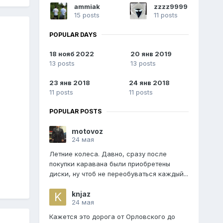
ammiak
zzzz9999
15 posts
11 posts
POPULAR DAYS
18 нояб 2022
20 янв 2019
13 posts
13 posts
23 янв 2018
24 янв 2018
11 posts
11 posts
POPULAR POSTS
motovoz
24 мая
Летние колеса. Давно, сразу после
покупки каравана были приобретены
диски, ну чтоб не переобуваться каждый...
knjaz
24 мая
Кажется это дорога от Орловского до