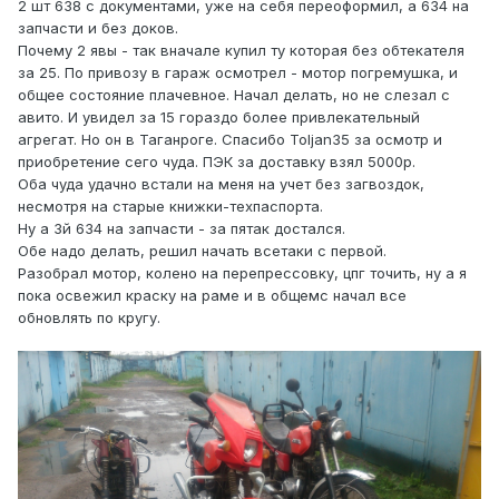
2 шт 638 с документами, уже на себя переоформил, а 634 на
запчасти и без доков.
Почему 2 явы - так вначале купил ту которая без обтекателя
за 25. По привозу в гараж осмотрел - мотор погремушка, и
общее состояние плачевное. Начал делать, но не слезал с
авито. И увидел за 15 гораздо более привлекательный
агрегат. Но он в Таганроге. Спасибо Toljan35 за осмотр и
приобретение сего чуда. ПЭК за доставку взял 5000р.
Оба чуда удачно встали на меня на учет без загвоздок,
несмотря на старые книжки-техпаспорта.
Ну а 3й 634 на запчасти - за пятак достался.
Обе надо делать, решил начать всетаки с первой.
Разобрал мотор, колено на перепрессовку, цпг точить, ну а я
пока освежил краску на раме и в общемс начал все
обновлять по кругу.