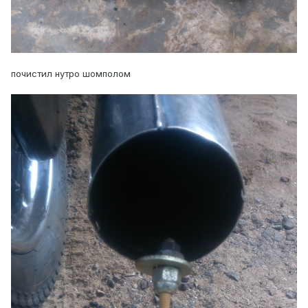
почистил нутро шомполом