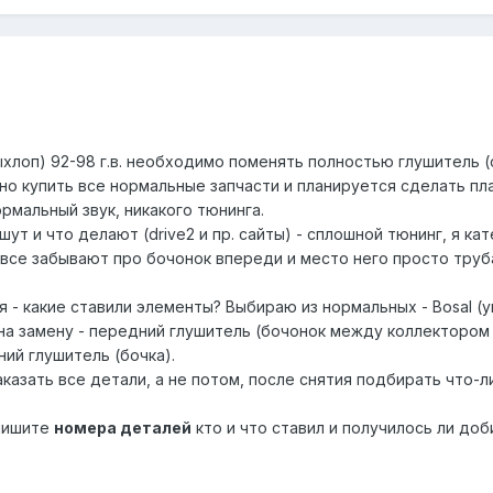
хлоп) 92-98 г.в. необходимо поменять полностью глушитель (
о купить все нормальные запчасти и планируется сделать пл
рмальный звук, никакого тюнинга.
ут и что делают (drive2 и пр. сайты) - сплошной тюнинг, я ка
 все забывают про бочонок впереди и место него просто труб
 - какие ставили элементы? Выбираю из нормальных - Bosal (ун
на замену - передний глушитель (бочонок между коллектором 
ний глушитель (бочка).
азать все детали, а не потом, после снятия подбирать что-л
апишите
номера деталей
кто и что ставил и получилось ли до