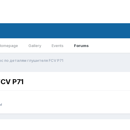
Homepage
Gallery
Events
Forums
ос по деталям глушителя FCV P71
FCV P71
ы