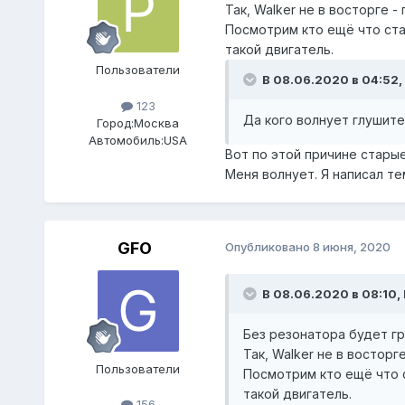
Так, Walker не в восторге -
Посмотрим кто ещё что став
такой двигатель.
Пользователи
В 08.06.2020 в 04:52,
123
Да кого волнует глушит
Город:
Москва
Автомобиль:
USA
Вот по этой причине старые
Меня волнует. Я написал т
GFO
Опубликовано
8 июня, 2020
В 08.06.2020 в 08:10,
Без резонатора будет гр
Так, Walker не в восторг
Пользователи
Посмотрим кто ещё что с
такой двигатель.
156