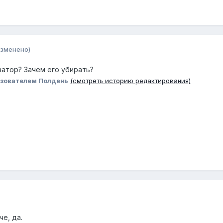
изменено)
затор? Зачем его убирать?
зователем Полдень
(смотреть историю редактирования)
е, да.