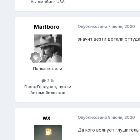
Автомобиль:
USA
Marlboro
Опубликовано
7 июня, 2020
значит везти детали оттуд
Пользователи
3,1k
Город:
Гондурас, лужки
Автомобиль:
есть
wx
Опубликовано
8 июня, 2020
Да кого волнует глушитель