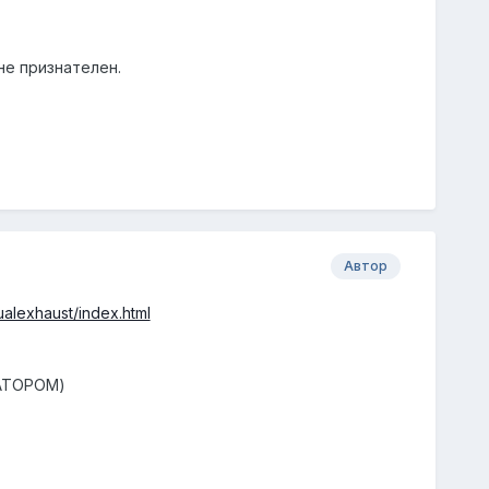
не признателен.
Автор
dualexhaust/index.html
НАТОРОМ)