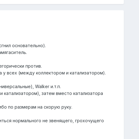
сгнил основательно).
амягаситель.
тегорически против.
а у всех (между коллектором и катализатором).
иверсальные), Walker и.т.п.
и катализатором), затем вместо катализатора
ибо по размерам на скорую руку.
биться нормального не звенящего, грохочущего