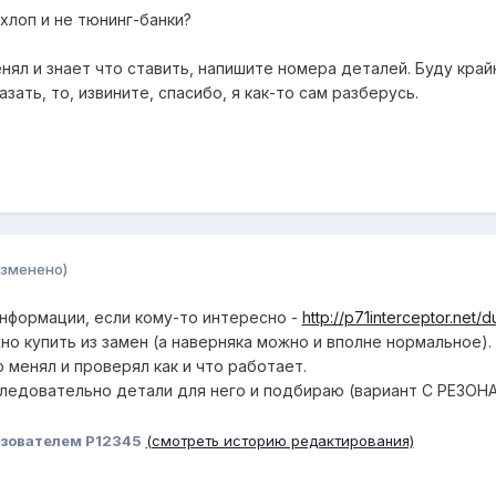
хлоп и не тюнинг-банки?
нял и знает что ставить, напишите номера деталей. Буду край
зать, то, извините, спасибо, я как-то сам разберусь.
изменено)
информации, если кому-то интересно -
http://p71interceptor.net/
но купить из замен (а наверняка можно и вполне нормальное).
 менял и проверял как и что работает.
 следовательно детали для него и подбираю (вариант С РЕЗО
зователем P12345
(смотреть историю редактирования)