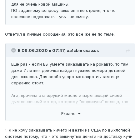
для не очень новой машины.
ПО заданному вопросу: выхлоп я не строил, что-то
полезное подсказать - увы- не смогу.
Ответил в личные сообщения, это все же не по теме.
В 09.06.2020 в 07:47,
ua1cbm
сказал:
Еще раз - если Вы умеете заказывать на рокавто, то там
даже 7 летняя девочка найдет нужные номера деталей
для выхлопа. Для особо упоротых напротив там еще
сердечко стоит.
Ага, причина эта жрущий масло и изрыгающий сизый
дым конченный мотор, которому "подкинули" кольца, так
как мотор же "миллионник"
Expand
Мне в хер не уперлось кому либо, что предлагать. Я на
жизнь другим зарабатываю, а то что я помогаю таким
1. Я не хочу заказывать ничего и везти из США по выхлопной
же любителям Американских Автомобилей как и я
системе потому, что - это выкинутые деньги на доставку кучи
привозить запчасти - так это потому что я добрый и