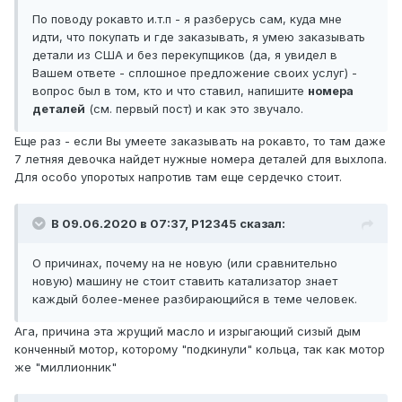
По поводу рокавто и.т.п - я разберусь сам, куда мне
идти, что покупать и где заказывать, я умею заказывать
детали из США и без перекупщиков (да, я увидел в
Вашем ответе - сплошное предложение своих услуг) -
вопрос был в том, кто и что ставил, напишите
номера
деталей
(см. первый пост) и как это звучало.
Еще раз - если Вы умеете заказывать на рокавто, то там даже
7 летняя девочка найдет нужные номера деталей для выхлопа.
Для особо упоротых напротив там еще сердечко стоит.
В 09.06.2020 в 07:37,
P12345
сказал:
О причинах, почему на не новую (или сравнительно
новую) машину не стоит ставить катализатор знает
каждый более-менее разбирающийся в теме человек.
Ага, причина эта жрущий масло и изрыгающий сизый дым
конченный мотор, которому "подкинули" кольца, так как мотор
же "миллионник"