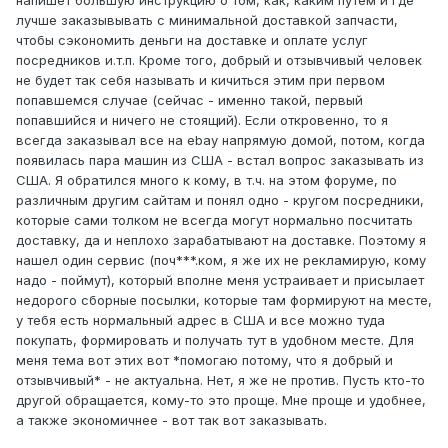
лучше заказывывать с минимальной доставкой запчасти,
чтобы сэкономить деньги на доставке и оплате услуг
посредников и.т.п. Кроме того, добрый и отзывчивый человек
не будет так себя называть и кичиться этим при первом
попавшемся случае (сейчас - именно такой, первый
попавшийся и ничего не стоящий). Если откровенно, то я
всегда заказывал все на ebay напрямую домой, потом, когда
появилась пара машин из США - встал вопрос заказывать из
США. Я обратился много к кому, в т.ч. на этом форуме, по
различным другим сайтам и понял одно - кругом посредники,
которые сами толком не всегда могут нормально посчитать
доставку, да и неплохо зарабатывают на доставке. Поэтому я
нашел один сервис (поч***.ком, я же их не рекламирую, кому
надо - поймут), который вполне меня устраивает и присылает
недорого сборные посылки, которые там формируют на месте,
у тебя есть нормальный адрес в США и все можно туда
покупать, формировать и получать тут в удобном месте. Для
меня тема вот этих вот *помогаю потому, что я добрый и
отзывчивый* - не актуальна. Нет, я же не против. Пусть кто-то
другой обращается, кому-то это проще. Мне проще и удобнее,
а также экономичнее - вот так вот заказывать.