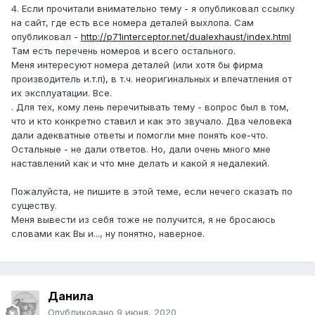
4. Если прочитали внимательно тему - я опубликовал ссылку
на сайт, где есть все номера деталей выхлопа. Сам
опубликовал -
http://p71interceptor.net/dualexhaust/index.html
Там есть перечень номеров и всего остального.
Меня интересуют номера деталей (или хотя бы фирма
производитель и.т.п), в т.ч. неоригинальных и впечатления от
их эксплуатации. Все.
. Для тех, кому лень перечитывать тему - вопрос был в том,
что и кто конкретно ставил и как это звучало. Два человека
дали адекватные ответы и помогли мне понять кое-что.
Остальные - не дали ответов. Но, дали очень много мне
наставлений как и что мне делать и какой я недалекий.
Пожалуйста, не пишите в этой теме, если нечего сказать по
существу.
Меня вывести из себя тоже не получится, я не бросаюсь
словами как Вы и..., ну понятно, наверное.
Данила
Опубликовано
9 июня, 2020