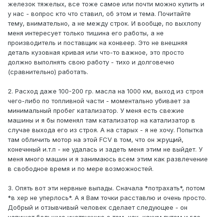
железок тяжелых, все тоже самое или почти можно купить и
отзывчивый.
у нас - вопрос кто что ставил, об этом и тема. Почитайте
тему, внимательно, а не между строк. И вообще, по выхлопу
В ваших постах кроме - дайте номера запчастей никакой
меня интересует только тишина его работы, а не
инфы больше нет.
производитель и поставщик на конвеер. Это не внешняя
деталь кузовная кривая или что-то важное, это просто
должно выполнять свою работу - тихо и долговечно
(сравнительно) работать.
2. Расход даже 100-200 гр. масла на 1000 км, выход из строя
чего-либо по топливной части - моментально убивает за
минимальный пробег катализатор. У меня есть свежие
машины и я бы поменял там катализатор на катализатор в
случае выхода его из строя. А на старых - я не хочу. Попытка
там обличить мотор на этой FCV в том, что он жрущий,
конечнный и.т.п - не удалась и задеть меня этим не выйдет. У
меня много машин и я занимаюсь всем этим как развлечение
в свободное время и по мере возможностей.
3. Опять вот эти нервные выпады. Сначала *потрахать*, потом
*в хер не уперлось*. А я Вам точки расставлю и очень просто.
Добрый и отзывчивый человек сделает следующее - он
напишет большую инструкцию о том, как, каким путем и где