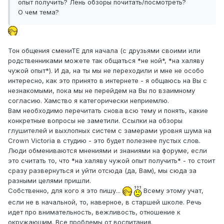
опыт получить? Лень обзоры почитать/посмотреть?
О чем тема?
Тон общения смениТЕ для начала (с друзьями своими или
родственниками можете так общаться *не ной*, *на халяву
чужой опыт*). И да, на ты мы не переходили и мне не особо
интересно, как это принято в интернете - я общаюсь на Вы с
незнакомыми, пока мы не перейдем на Вы по взаимному
согласию. Хамство я категорически неприемлю.
Вам необходимо перечитать снова всю тему и понять, какие
конкретные вопросы не заметили. Ссылки на обзоры
глушителей и выхлопных систем с замерами уровня шума на
Crown Victoria в студию - это будет полезнее пустых слов.
Люди обмениваются мнениями и знаниями на форуме, если
это считать то, что *на халяву чужой опыт получить* - то стоит
сразу развернуться и уйти отсюда (да, Вам), мы сюда за
разными целями пришли.
Собственно, для кого я это пишу...
Всему этому учат,
если не в начальной, то, наверное, в старшей школе. Речь
идет про внимательность, вежливость, отношение к
окружающим. Все проблемы от воспитания.