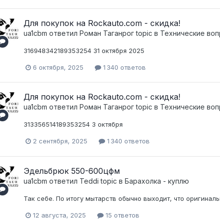
Для покупок на Rockauto.com - скидка!
ua1cbm
ответил
Pоман Таганрог
topic в
Технические воп
316948342189353254 31 октября 2025
6 октября, 2025
1 340 ответов
Для покупок на Rockauto.com - скидка!
ua1cbm
ответил
Pоман Таганрог
topic в
Технические воп
313356514189353254 3 октября
2 сентября, 2025
1 340 ответов
Эдельбрюк 550-600цфм
ua1cbm
ответил
Teddi
topic в
Барахолка - куплю
Так себе. По итогу мытарств обычно выходит, что оригинал
12 августа, 2025
15 ответов