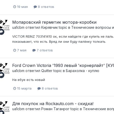
19 мая
8 ответов
Мопаровский герметик мотора-коробки
ua1cbm
ответил
Кирявчик
topic в
Технические вопросы и
VICTOR REINZ 703141410 ок, если найдете где купить не паль
показывает, что есть. Вряд ли они буду палёнку толкать.
7 мая
7 ответов
Ford Crown Victoria '1993 левый 'корнерлайт' [
ua1cbm
ответил
Quitter
topic в
Барахолка - куплю
На ебуе есть новый
15 марта
8 ответов
Для покупок на Rockauto.com - скидка!
ua1cbm
ответил
Pоман Таганрог
topic в
Технические воп