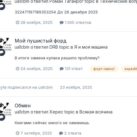
ua1cbm
ответил
Pоман Таганрог
topic в
Технические воп
322471197189353254 До 26 декабря 2025
28 ноября, 2025
1 340 ответов
Мой пушистый форд
ua1cbm
ответил
DRB
topic в
Я и моя машина
В итоге замена кулака решило проблему?
24 ноября, 2025
131 ответ
форт-гавно!
expedit
yfa
подписался на
ua1cbm
23 ноября, 2025
Обмен
ua1cbm
ответил
Херес
topic в
Всякая всячина
Книгами сейчас никого не заманишь.
7 октября, 2025
2 ответа