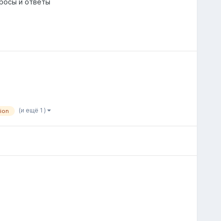
росы и ответы
(и ещё 1 )
ion