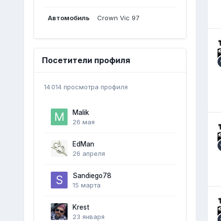
Автомобиль
Crown Vic 97
Посетители профиля
14 014 просмотра профиля
Malik
26 мая
EdMan
26 апреля
Sandiego78
15 марта
Krest
23 января