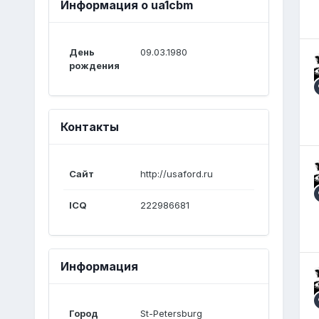
Информация о ua1cbm
День
09.03.1980
рождения
Контакты
Сайт
http://usaford.ru
ICQ
222986681
Информация
Город
St-Petersburg