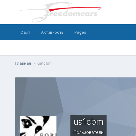
Сайт
Активность
Pages
Главная
ua1cbm
ua1cbm
Пользователи