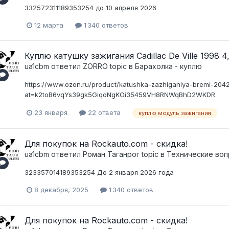
332572311189353254 до 10 апреля 2026
12 марта
1 340 ответов
Куплю катушку зажигания Cadillac De Ville 1998 4
ua1cbm
ответил
ZORRO
topic в
Барахолка - куплю
https://www.ozon.ru/product/katushka-zazhiganiya-bremi-204
at=k2toB6vqYs39gk5GiqoNgKOi35459VH8RNWqBhD2WKDR
23 января
22 ответа
куплю модуль зажигания
Для покупок на Rockauto.com - скидка!
ua1cbm
ответил
Pоман Таганрог
topic в
Технические воп
323357014189353254 До 2 января 2026 года
8 декабря, 2025
1 340 ответов
Для покупок на Rockauto.com - скидка!