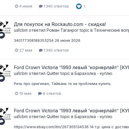
4 июня
1 340 ответов
1
Для покупок на Rockauto.com - скидка!
ua1cbm
ответил
Pоман Таганрог
topic в
Технические воп
340177308189353254 26 июня 2026
27 мая
1 340 ответов
Ford Crown Victoria '1993 левый 'корнерлайт' [
ua1cbm
ответил
Quitter
topic в
Барахолка - куплю
Речь про оригинал, Тайвань то не проблема купить.
19 мая
8 ответов
Ford Crown Victoria '1993 левый 'корнерлайт' [
ua1cbm
ответил
Quitter
topic в
Барахолка - куплю
https://www.ebay.com/itm/267305134536 14 т.р. цена с достав