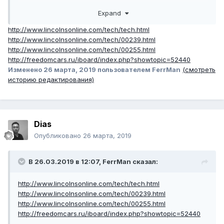
В чем может быть причина?
Expand
И может кто-нибудь.на пальцах обьяснить, как делается
диагностика скрепкой?
http://www.lincolnsonline.com/tech/tech.html
http://www.lincolnsonline.com/tech/00239.html
http://www.lincolnsonline.com/tech/00255.html
http://freedomcars.ru/iboard/index.php?showtopic=52440
Изменено
26 марта, 2019
пользователем FerrMan
(смотреть
историю редактирования)
Dias
Опубликовано
26 марта, 2019
В 26.03.2019 в 12:07,
FerrMan
сказал:
http://www.lincolnsonline.com/tech/tech.html
http://www.lincolnsonline.com/tech/00239.html
http://www.lincolnsonline.com/tech/00255.html
http://freedomcars.ru/iboard/index.php?showtopic=52440