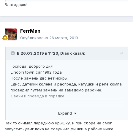
Благодарю!
FerrMan
Опубликовано
26 марта, 2019
В 26.03.2019 в 11:23,
Dias
сказал:
Господа, доброго дня!
Lincoln town car 1992 года.
После замены двс нет искры.
Едис, датчики колена и распреда, катушки и реле компа
проверил путем замены на заведомо рабочие.
Свечи и провода в порядке.
В чем может быть причина?
Expand
И может кто-нибудь.на пальцах обьяснить, как делается
диагностика скрепкой?
Как то снимал переднюю крышку, и при сборе не смог
запустить двиг пока не соединил фишки в районе ниже