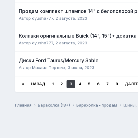
Продам комплект штампов 14" с белополосой 
Автор
dyusha777
,
2 августа, 2023
Колпаки оригинальные Buick (14", 15")+ докатка
Автор
dyusha777
,
2 августа, 2023
Диски Ford Taurus/Mercury Sable
Автор
Михаил Портных
,
3 июля, 2023
НАЗАД
1
2
3
4
5
6
7
8
ДАЛЕЕ
Главная
Барахолка (18+)
Барахолка - продам
Шины, д