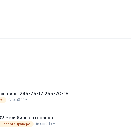
ск шины 245-75-17 255-70-18
(и ещё 1 )
ca
32 Челябинск отправка
(и ещё 1 )
шевроле траверс