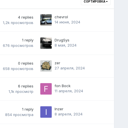
СОРТИРОВКА
chevrol
4
replies
14 июня, 2024
1,2k
просмотров
1
reply
DrugSys
8 мая, 2024
676
просмотров
zer
0
replies
27 апреля, 2024
658
просмотров
fon Bock
6
replies
11 апреля, 2024
1,1k
просмотр
Inzer
1
reply
8 апреля, 2024
854
просмотра