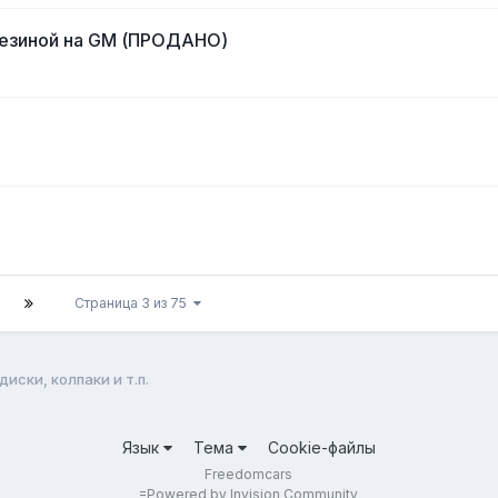
резиной на GM (ПРОДАНО)
Страница 3 из 75
иски, колпаки и т.п.
Язык
Тема
Cookie-файлы
Freedomcars
=
Powered by Invision Community