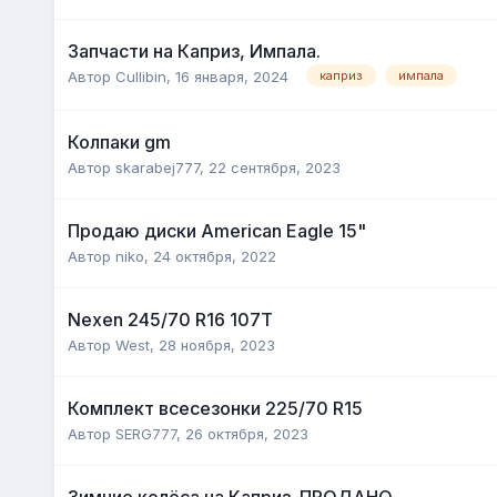
Запчасти на Каприз, Импала.
Автор
Cullibin
,
16 января, 2024
каприз
импала
Колпаки gm
Автор
skarabej777
,
22 сентября, 2023
Продаю диски American Eagle 15"
Автор
niko
,
24 октября, 2022
Nexen 245/70 R16 107T
Автор
West
,
28 ноября, 2023
Комплект всесезонки 225/70 R15
Автор
SERG777
,
26 октября, 2023
Зимние колёса на Каприз. ПРОДАНО.