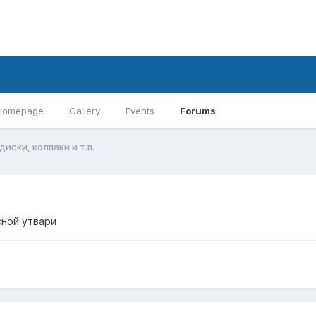
Homepage
Gallery
Events
Forums
иски, колпаки и т.п.
сной утвари