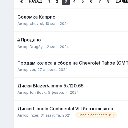
НАЗАД
1
2
3
4
5
6
7
8
ДАЛЕЕ
Соломка Каприс
Автор
chevrol
,
10 мая, 2024
Продано
Автор
DrugSys
,
2 мая, 2024
Продам колеса в сборе на Chevrolet Tahoe (GMT
Автор
zer
,
27 апреля, 2024
Диски Blazer/Jimmy 5х120.65
Автор
fon Bock
,
5 февраля, 2024
Диски Lincoln Continental VIII без колпаков
Автор
Inzer
,
31 августа, 2021
lincoln continental 89