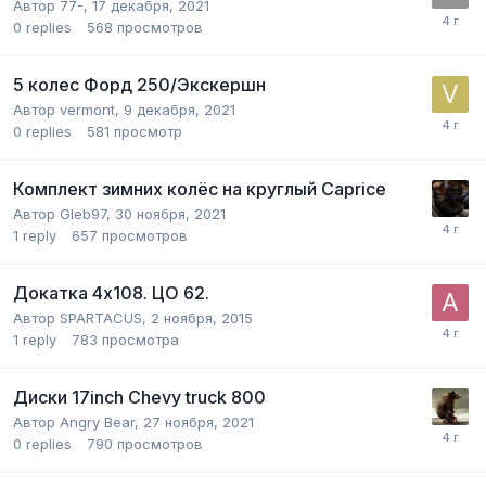
Автор
77-
,
17 декабря, 2021
0
replies
568
просмотров
5 колес Форд 250/Экскершн
Автор
vermont
,
9 декабря, 2021
0
replies
581
просмотр
Комплект зимних колёс на круглый Caprice
Автор
Gleb97
,
30 ноября, 2021
1
reply
657
просмотров
Докатка 4х108. ЦО 62.
Автор
SPARTACUS
,
2 ноября, 2015
1
reply
783
просмотра
Диски 17inch Chevy truck 800
Автор
Angry Bear
,
27 ноября, 2021
0
replies
790
просмотров