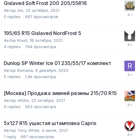
Gislaved Soft Frost 200 205/55R16
Автор
zer
,
25 октября, 2021
0
replies
497
просмотров
195/65 R15 Gislaved NordFrost 5
Автор
Krest
,
18 октября, 2021
4
replies
794
просмотра
Dunlop SP Winter Ice 01 235/55/17 комплект
Автор
Romaxa
,
6 декабря, 2020
5
replies
1,4k
просмотра
[Москва] Продажа зимней резины 215/70 R15
Автор
vl92m
,
22 октября, 2021
0
replies
563
просмотра
5х127 R15 ушастая штамповка Capris
Автор
Tony White
,
4 июля, 2021
1
reply
687
просмотров