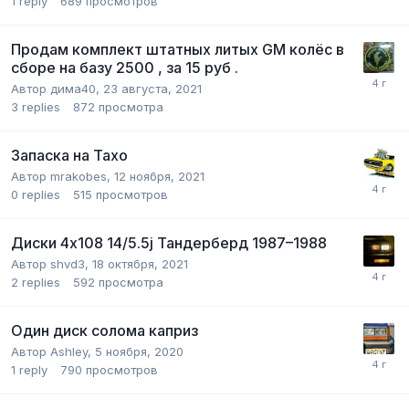
1
reply
689
просмотров
Продам комплект штатных литых GM колёс в
сборе на базу 2500 , за 15 руб .
Автор
дима40
,
23 августа, 2021
3
replies
872
просмотра
Запаска на Тахо
Автор
mrakobes
,
12 ноября, 2021
0
replies
515
просмотров
Диски 4x108 14/5.5j Тандерберд 1987–1988
Автор
shvd3
,
18 октября, 2021
2
replies
592
просмотра
Один диск солома каприз
Автор
Ashley
,
5 ноября, 2020
1
reply
790
просмотров