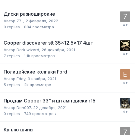
Диски разноширокие
Автор
77-
,
2 февраля, 2022
0
replies
884
просмотра
Cooper discoverer stt 35x12.5x17 4шт
Автор
Dark wizard
,
26 декабря, 2021
7
replies
1,1k
просмотров
Полицейские колпаки Ford
Автор
Eddy
,
9 ноября, 2021
5
replies
2k
просмотра
Продам Cooper 33" и штамп диски r15
Автор
Den007
,
22 декабря, 2021
0
replies
749
просмотров
Куплю шины