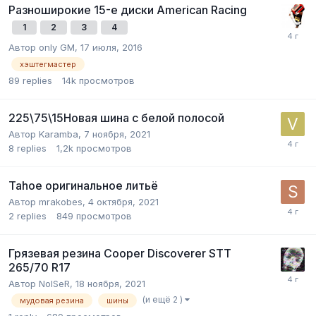
Разноширокие 15-е диски American Racing
1
2
3
4
Автор
only GM
,
17 июля, 2016
хэштегмастер
89
replies
14k
просмотров
225\75\15Новая шина с белой полосой
Автор
Karamba
,
7 ноября, 2021
8
replies
1,2k
просмотров
Tahoe оригинальное литьё
Автор
mrakobes
,
4 октября, 2021
2
replies
849
просмотров
Грязевая резина Cooper Discoverer STT
265/70 R17
Автор
NoISeR
,
18 ноября, 2021
(и ещё 2 )
мудовая резина
шины