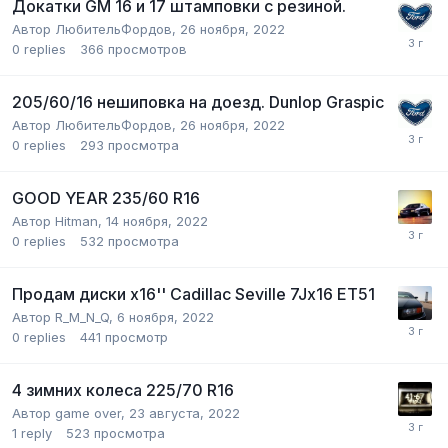
Докатки GM 16 и 17 штамповки с резиной.
Автор
ЛюбительФордов
,
26 ноября, 2022
0
replies
366
просмотров
205/60/16 нешиповка на доезд. Dunlop Graspic
Автор
ЛюбительФордов
,
26 ноября, 2022
0
replies
293
просмотра
GOOD YEAR 235/60 R16
Автор
Hitman
,
14 ноября, 2022
0
replies
532
просмотра
Продам диски x16'' Cadillac Seville 7Jx16 ET51
Автор
R_M_N_Q
,
6 ноября, 2022
0
replies
441
просмотр
4 зимних колеса 225/70 R16
Автор
game over
,
23 августа, 2022
1
reply
523
просмотра