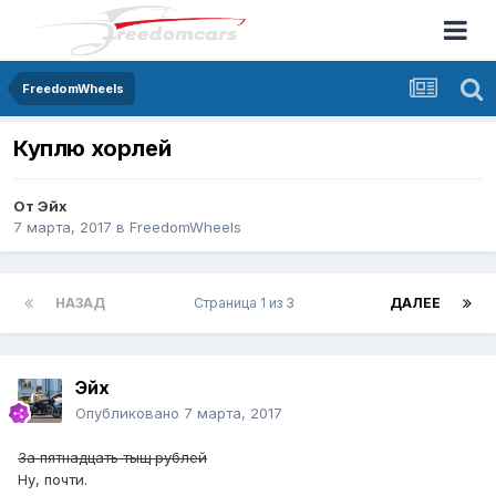
FreedomWheels
Куплю хорлей
От
Эйх
7 марта, 2017
в
FreedomWheels
НАЗАД
Страница 1 из 3
ДАЛЕЕ
Эйх
Опубликовано
7 марта, 2017
За пятнадцать тыщ рублей
Ну, почти.