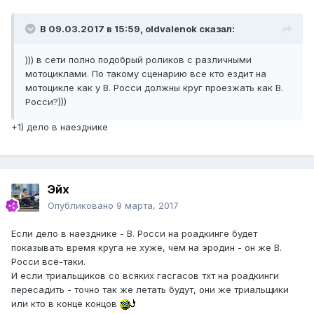
В 09.03.2017 в 15:59, oldvalenok сказал:
))) в сети полно подобрый роликов с различными
мотоциклами. По такому сценарию все кто ездит на
мотоцикле как у В. Росси должны круг проезжать как В.
Росси?)))
+1) дело в наезднике
Эйх
Опубликовано
9 марта, 2017
Если дело в наезднике - В. Росси на роадкинге будет
показывать время круга не хуже, чем на эродин - он же В.
Росси всё-таки.
И если триальщиков со всяких гасгасов тхт на роадкинги
пересадить - точно так же летать будут, они же триальщики
или кто в конце концов