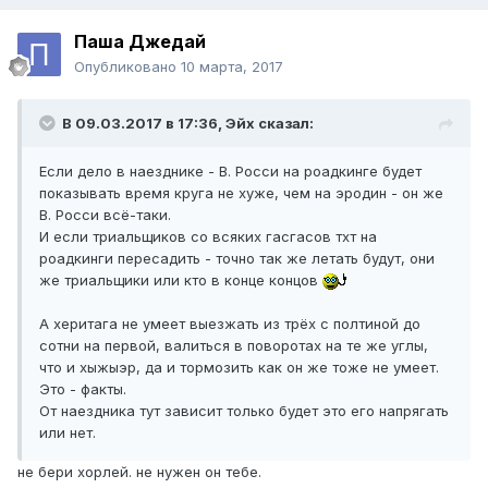
Паша Джедай
Опубликовано
10 марта, 2017
В 09.03.2017 в 17:36, Эйх сказал:
Если дело в наезднике - В. Росси на роадкинге будет
показывать время круга не хуже, чем на эродин - он же
В. Росси всё-таки.
И если триальщиков со всяких гасгасов тхт на
роадкинги пересадить - точно так же летать будут, они
же триальщики или кто в конце концов
А херитага не умеет выезжать из трёх с полтиной до
сотни на первой, валиться в поворотах на те же углы,
что и хыжыэр, да и тормозить как он же тоже не умеет.
Это - факты.
От наездника тут зависит только будет это его напрягать
или нет.
не бери хорлей. не нужен он тебе.