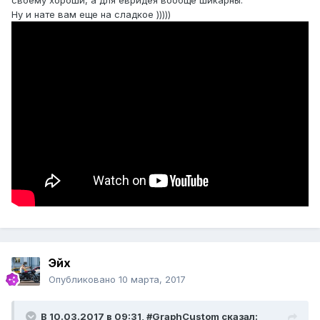
своему хороши, а для евридея вообще шикарны.
Ну и нате вам еще на сладкое )))))
Эйх
Опубликовано
10 марта, 2017
В 10.03.2017 в 09:31, #GraphCustom сказал: