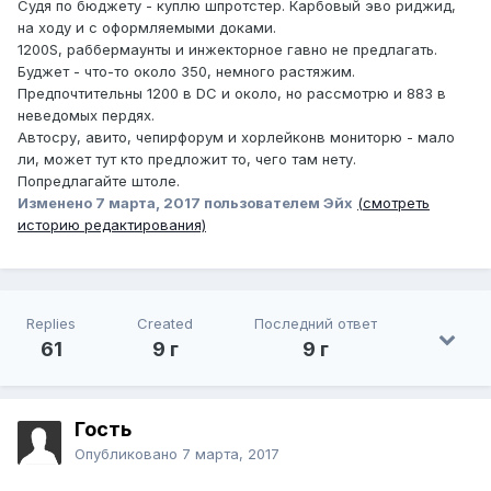
Судя по бюджету - куплю шпротстер. Карбовый эво риджид,
на ходу и с оформляемыми доками.
1200S, раббермаунты и инжекторное гавно не предлагать.
Буджет - что-то около 350, немного растяжим.
Предпочтительны 1200 в DC и около, но рассмотрю и 883 в
неведомых пердях.
Автосру, авито, чепирфорум и хорлейконв мониторю - мало
ли, может тут кто предложит то, чего там нету.
Попредлагайте штоле.
Изменено
7 марта, 2017
пользователем Эйх
(смотреть
историю редактирования)
Replies
Created
Последний ответ
61
9 г
9 г
Гость
Опубликовано
7 марта, 2017