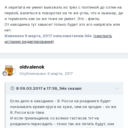
А херитага не умеет выезжать из трёх с полтиной до сотни на
первой, валиться в поворотах на те же углы, что и хыжыэр, да
и тормозить как он же тоже не умеет. Это - факты.
От наездника тут зависит только будет это его напрягать или
нет.
Изменено
9 марта, 2017
пользователем Эйх
(смотреть
историю редактирования)
oldvalenok
Опубликовано
9 марта, 2017
В 09.03.2017 в 17:36, Эйх сказал:
Если дело в наезднике - В. Росси на роадкинге будет
показывать время круга не хуже, чем на эродин - он же
В. Росси всё-таки.
И если триальщиков со всяких гасгасов тхт на
роадкинги пересадить - точно так же летать будут, они