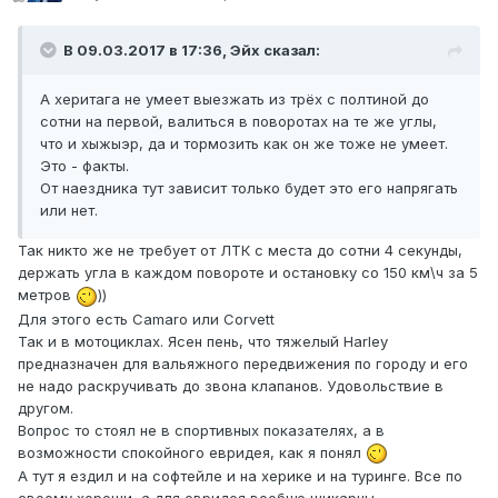
В 09.03.2017 в 17:36, Эйх сказал:
А херитага не умеет выезжать из трёх с полтиной до
сотни на первой, валиться в поворотах на те же углы,
что и хыжыэр, да и тормозить как он же тоже не умеет.
Это - факты.
От наездника тут зависит только будет это его напрягать
или нет.
Так никто же не требует от ЛТК с места до сотни 4 секунды,
держать угла в каждом повороте и остановку со 150 км\ч за 5
метров
))
Для этого есть Camaro или Corvett
Так и в мотоциклах. Ясен пень, что тяжелый Harley
предназначен для вальяжного передвижения по городу и его
не надо раскручивать до звона клапанов. Удовольствие в
другом.
Вопрос то стоял не в спортивных показателях, а в
возможности спокойного евридея, как я понял
А тут я ездил и на софтейле и на херике и на туринге. Все по