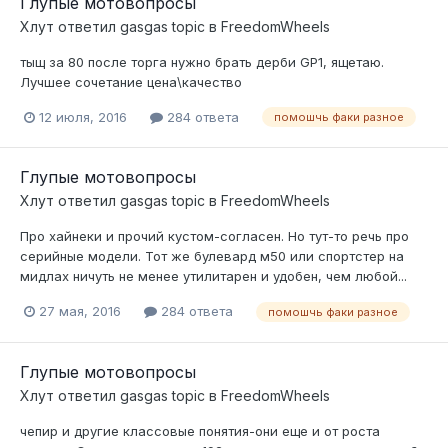
Глупые мотовопросы
Хлут
ответил
gasgas
topic в
FreedomWheels
тыщ за 80 после торга нужно брать дерби GP1, ящетаю.
Лучшее сочетание цена\качество
12 июля, 2016
284 ответа
помошчь факи разное
Глупые мотовопросы
Хлут
ответил
gasgas
topic в
FreedomWheels
Про хайнеки и прочий кустом-согласен. Но тут-то речь про
серийные модели. Тот же булевард м50 или спортстер на
мидлах ничуть не менее утилитарен и удобен, чем любой...
27 мая, 2016
284 ответа
помошчь факи разное
Глупые мотовопросы
Хлут
ответил
gasgas
topic в
FreedomWheels
чепир и другие классовые понятия-они еще и от роста