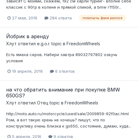
зависят С моими, скажем, 192 см харли туринг- вполне себе
классик с 90гр в колене и прямой спиной, а bmw r1150r...
27 мая, 2016
284 ответа
помошчь факи разное
Йобрик в аренду
Хлут
ответил
e.g.o.r.
topic в
FreedomWheels
Есть ямаха серов. Набери завтра 89032797802 озвучь
условия
19 апреля, 2016
6 ответов
на что обратить внимание при покупке BMW
650GS?
Хлут
ответил
Отец
topic в
FreedomWheels
http://moto.auto.ru/motorcycle/used/sale/2009859-92f0ac.html
Ром, а вот такую хрень не хочешь? пишут, что по
конструктиву очень близка к gs650, состояние, думаю, куда...
5 апреля, 2016
9 ответов