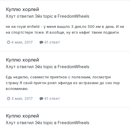
Куплю хорлей
Хлут
ответил
Эйх
topic в
FreedomWheels
не на royal enfield - у меня вышло 3 дня,по 500 км в день. И не
на спортстере тоже. И вообще, ну его нафиг такие подвиги.
4 мая, 2017
61 ответ
Куплю хорлей
Хлут
ответил
Эйх
topic в
FreedomWheels
Едь неделю, совмести приятное с полезным, посмотри
страну Я свой пригон роял эфилда из астрахани до сих пор
вспоминаю.
3 мая, 2017
61 ответ
Куплю хорлей
Хлут
ответил
Эйх
topic в
FreedomWheels