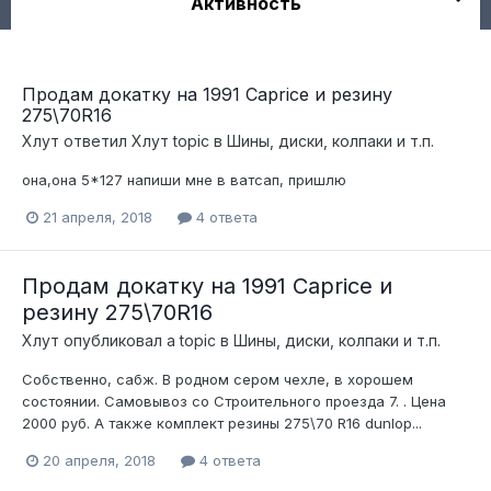
Активность
Продам докатку на 1991 Caprice и резину
275\70R16
Хлут
ответил
Хлут
topic в
Шины, диски, колпаки и т.п.
она,она 5*127 напиши мне в ватсап, пришлю
21 апреля, 2018
4 ответа
Продам докатку на 1991 Caprice и
резину 275\70R16
Хлут
опубликовал a topic в
Шины, диски, колпаки и т.п.
Собственно, сабж. В родном сером чехле, в хорошем
состоянии. Самовывоз со Строительного проезда 7. . Цена
2000 руб. А также комплект резины 275\70 R16 dunlop...
20 апреля, 2018
4 ответа