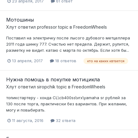
23 апреля, 2017
61 ответ
Мотошины
Хлут
ответил
professor
topic в
FreedomWheels
Поставил на электричку после лысого дубового метцеллера
2011 года шинку 777. Счастью нет предела. Держит, рулится,
разметку не видит. катаю с марта по октябрь. Если хотя бы...
13 апреля, 2017
18 ответов
кто на каких квтается
Нужна помощь в покупке мотицикла
Хлут
ответил
siropchik
topic в
FreedomWheels
топикстартеру - хонда CL\cb400ss\vrx\yamaha sr рублей за
130 после торга, практически без вариантов. При желании,
могу и повыбирать.
11 августа, 2016
32 ответа