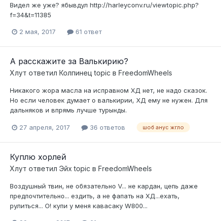
Видел же уже? ябывдул http://harleyconv.ru/viewtopic.php?
f=34&t=11385
2 мая, 2017
61 ответ
А расскажите за Валькирию?
Хлут
ответил
Колпинец
topic в
FreedomWheels
Никакого жора масла на исправном ХД нет, не надо сказок.
Но если человек думает о валькирии, ХД ему не нужен. Для
дальняков и впрямь лучше турынды.
27 апреля, 2017
36 ответов
шоб анус жгло
Куплю хорлей
Хлут
ответил
Эйх
topic в
FreedomWheels
Воздушный твин, не обязательно V... не кардан, цепь даже
предпочтительно... ездить, а не фапать на ХД...ехать,
рулиться... О! купи у меня кавасаку W800...