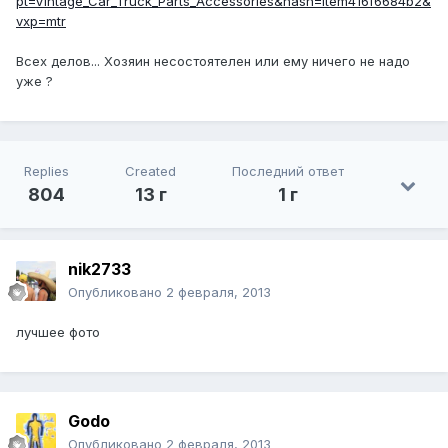
pt=Vintage_Car_Truck_Parts_Accessories&hash=item416f6684b2&
vxp=mtr
Всех делов... Хозяин несостоятелен или ему ничего не надо
уже ?
Replies
Created
Последний ответ
804
13 г
1 г
nik2733
Опубликовано
2 февраля, 2013
лучшее фото
Godo
Опубликовано
2 февраля, 2013