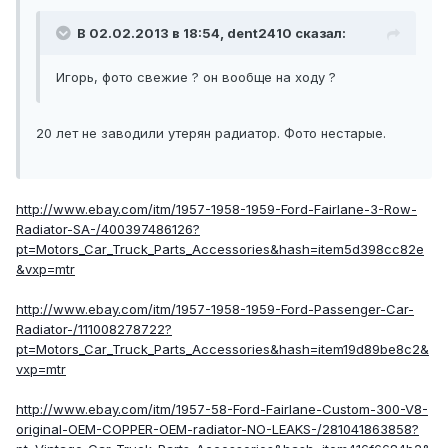
В 02.02.2013 в 18:54, dent2410 сказал:
Игорь, фото свежие ? он вообще на ходу ?
20 лет не заводили утерян радиатор. Фото нестарые.
http://www.ebay.com/itm/1957-1958-1959-Ford-Fairlane-3-Row-
Radiator-SA-/400397486126?
pt=Motors_Car_Truck_Parts_Accessories&hash=item5d398cc82e
&vxp=mtr
http://www.ebay.com/itm/1957-1958-1959-Ford-Passenger-Car-
Radiator-/111008278722?
pt=Motors_Car_Truck_Parts_Accessories&hash=item19d89be8c2&
vxp=mtr
http://www.ebay.com/itm/1957-58-Ford-Fairlane-Custom-300-V8-
original-OEM-COPPER-OEM-radiator-NO-LEAKS-/281041863858?