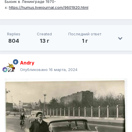
Бьюик в Ленинграде 1970-
х:
https://humus.livejournal.com/9601920.html
Replies
Created
Последний ответ
804
13 г
1 г
Andry
Опубликовано
16 марта, 2024