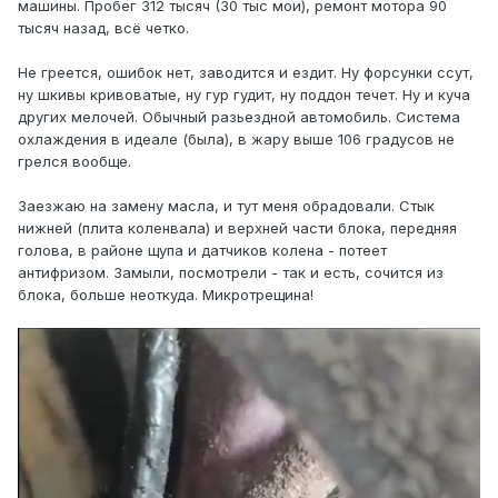
машины. Пробег 312 тысяч (30 тыс мои), ремонт мотора 90
тысяч назад, всё четко.
Не греется, ошибок нет, заводится и ездит. Ну форсунки ссут,
ну шкивы кривоватые, ну гур гудит, ну поддон течет. Ну и куча
других мелочей. Обычный разьездной автомобиль. Система
охлаждения в идеале (была), в жару выше 106 градусов не
грелся вообще.
Заезжаю на замену масла, и тут меня обрадовали. Стык
нижней (плита коленвала) и верхней части блока, передняя
голова, в районе щупа и датчиков колена - потеет
антифризом. Замыли, посмотрели - так и есть, сочится из
блока, больше неоткуда. Микротрещина!