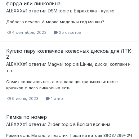
форда или линкольна
ALEXXX#1
ответил
DSM
topic в
Барахолка - куплю
Доброго вечера! А марка модель и год машны?
4 сентября, 2023
25 ответов
Куплю пару колпачков колесных дисков для ЛТК
2
ALEXXX#1
ответил
Magvaii
topic в
Шины, диски, колпаки и
т.п.
Самих колпачков нет, а вот пара центральных вставок
кружков с лого линкольна есть
9 июня, 2023
1 ответ
Рамка по номер
ALEXXX#1
ответил
Zliden
topic в
Всякая всячина
Рамки есть. Металл и пластик. Пиши на ватсап 89ОЗ7269Ч2Ч