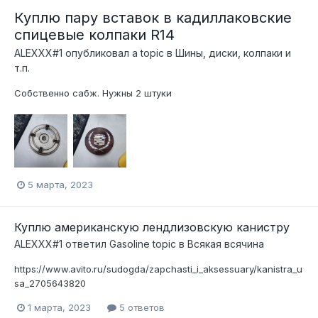
Куплю пару вставок в кадиллаковские
спицевые колпаки R14
ALEXXX#1
опубликовал a topic в
Шины, диски, колпаки и
т.п.
Собственно сабж. Нужны 2 штуки
5 марта, 2023
Куплю американскую лендлизовскую канистру
ALEXXX#1
ответил
Gasoline
topic в
Всякая всячина
https://www.avito.ru/sudogda/zapchasti_i_aksessuary/kanistra_u
sa_2705643820
1 марта, 2023
5 ответов