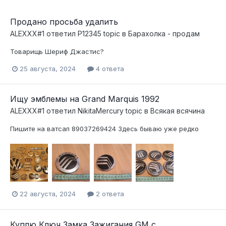
Продано просьба удалить
ALEXXX#1
ответил
P12345
topic в
Барахолка - продам
Товарищь Шериф Джастис?
25 августа, 2024
4 ответа
Ищу эмблемы на Grand Marquis 1992
ALEXXX#1
ответил
NikitaMercury
topic в
Всякая всячина
Пишите на ватсап 89037269424 Здесь бываю уже редко
22 августа, 2024
2 ответа
Куплю Ключ Замка Зажигания GM c