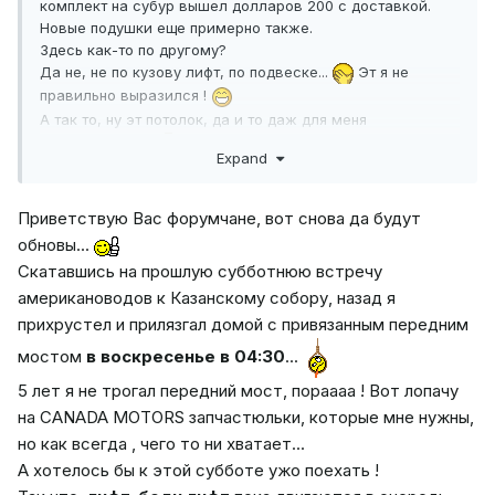
комплект на субур вышел долларов 200 с доставкой.
Новые подушки еще примерно также.
Здесь как-то по другому?
Да не, не по кузову лифт, по подвеске...
Эт я не
правильно выразился !
А так то, ну эт потолок, да и то даж для меня
моговатааааа...
Expand
https://www.offroad.su/catalog/lift_komplekty_17/lift_komplek
t_tough_dog_jeep_cherokee_xj_4_94_01_35mm/
Приветствую Вас форумчане, вот снова да будут
обновы...
Скатавшись на прошлую субботнюю встречу
американоводов к Казанскому собору, назад я
прихрустел и прилязгал домой с привязанным передним
мостом
в воскресенье в 04:30
...
5 лет я не трогал передний мост, пораааа ! Вот лопачу
на CANADA MOTORS запчастюльки, которые мне нужны,
но как всегда , чего то ни хватает...
А хотелось бы к этой субботе ужо поехать !