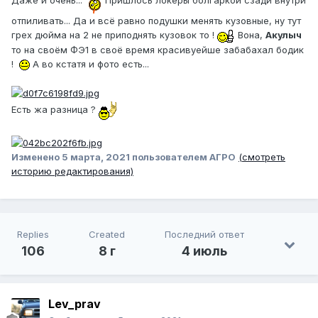
отпиливать... Да и всё равно подушки менять кузовные, ну тут
грех дюйма на 2 не приподнять кузовок то !
Вона,
Акулыч
то на своём ФЭ1 в своё время красивуейше забабахал бодик
!
А во кстатя и фото есть...
Есть жа разница ?
Изменено
5 марта, 2021
пользователем АГРО
(смотреть
историю редактирования)
Replies
Created
Последний ответ
106
8 г
4 июль
Lev_prav