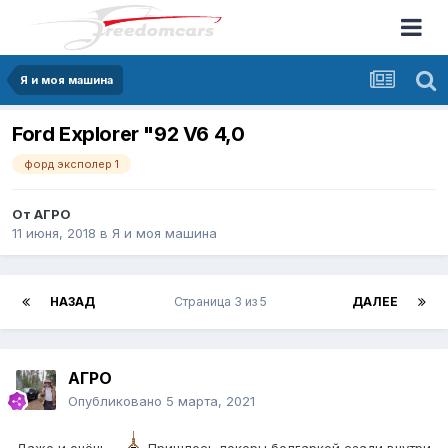
Я и моя машина
Ford Explorer "92 V6 4,0
форд эксполер 1
От
АГРО
11 июня, 2018
в
Я и моя машина
НАЗАД
Страница 3 из 5
ДАЛЕЕ
АГРО
Опубликовано
5 марта, 2021
Даже и очёнь...
Пришлось локеры болгаркой сзади внутри