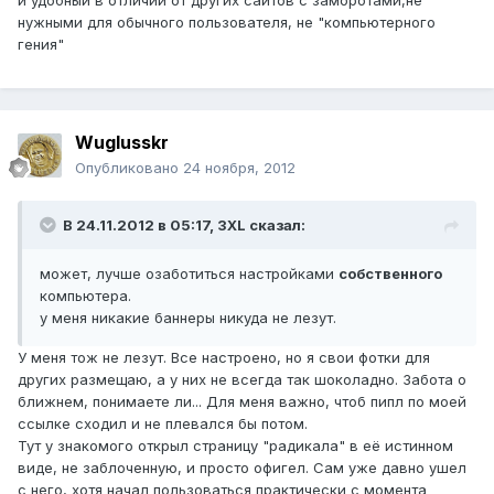
и удобный в отличии от других сайтов с заморотами,не
нужными для обычного пользователя, не "компьютерного
гения"
Wuglusskr
Опубликовано
24 ноября, 2012
В 24.11.2012 в 05:17, 3XL сказал:
может, лучше озаботиться настройками
собственного
компьютера.
у меня никакие баннеры никуда не лезут.
У меня тож не лезут. Все настроено, но я свои фотки для
других размещаю, а у них не всегда так шоколадно. Забота о
ближнем, понимаете ли... Для меня важно, чтоб пипл по моей
ссылке сходил и не плевался бы потом.
Тут у знакомого открыл страницу "радикала" в её истинном
виде, не заблоченную, и просто офигел. Сам уже давно ушел
с него, хотя начал пользоваться практически с момента