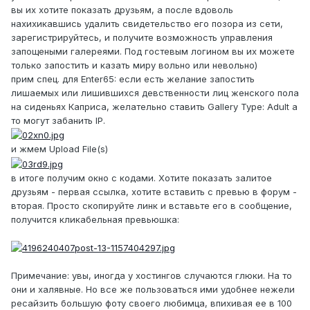
вы их хотите показать друзьям, а после вдоволь
нахихикавшись удалить свидетельство его позора из сети,
зарегистрируйтесь, и получите возможность управления
запощеными галереями. Под гостевым логином вы их можете
только запостить и казать миру вольно или невольно)
прим спец. для Enter65: если есть желание запостить
лишаемых или лишившихся девственности лиц женского пола
на сиденьях Каприса, желательно ставить Gallery Type: Adult а
то могут забанить IP.
и жмем Upload File(s)
в итоге получим окно с кодами. Хотите показать залитое
друзьям - первая ссылка, хотите вставить с превью в форум -
вторая. Просто скопируйте линк и вставьте его в сообщение,
получится кликабельная превьюшка:
Примечание: увы, иногда у хостингов случаются глюки. На то
они и халявные. Но все же пользоваться ими удобнее нежели
ресайзить большую фоту своего любимца, впихивая ее в 100