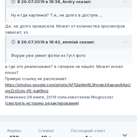
В 26.07.2019 в 18:38,
Andry
сказал:
Ну и где картинка? Т.е., не долго в доступе.....
Да.. не долго провисела. Может от количества просмотров
зависит, хз..
В 26.07.2019 в 18:42,
ammiak
сказал:
Форум уже умеет фотки из Гугл фото
а где это реализовано? в галерее не нашёл. Может искал
плохо?
Прямую ссылку не распознаёт.
https://photos.google.com/photo/AF1QipNm1IL9hndpX6apgw8ApU
yigZUGUm-PE-4aKRmz
Изменено
28 июля, 2019
пользователем Wuglusskr
(смотреть историю редактирования)
Replies
Created
Последний ответ