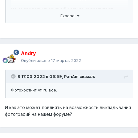
Из-за введённых санкций больше не поступают
доходы от рекламы, а за размещение достаточно
Expand
большого парка серверов необходимо платить
в валюте зарубежному дата-центру, что в условиях
блокировки оплат банковскими картами сделать
весьма проблематично.
Вероятность полного прекращения работы VFL.Ru в
Andry
ближайшее время весьма высока. Если это
Опубликовано
17 марта, 2022
произойдёт, то все изображения станут недоступны.
Сервис VFL.Ru продаётся!
В 17.03.2022 в 06:59,
PanAm
сказал:
Фотохостинг vfl.ru всё.
И как это может повлиять на возможность выкладывания
фотографий на нашем форуме?