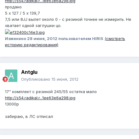
http://s54.radikal.r...1ee63e6a298.jpg
продано
5 х 127 / 5 х 139,7
7,5 или 8JJ вылет около 0 - с резиной точнее не измерить. Не
хватает одной заглушки цо.
Изменено
28 июня, 2012
пользователем HIRIS
(смотреть
историю редактирования)
Antglu
Опубликовано
15 июня, 2012
17" комплект с резиной 245/55 остатка мало
http://s54.radikal.r...1ee63e6a298.jpg
13000р
забираю, в ЛС отписал