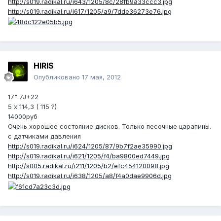
http://s019.radikal.ru/i643/1205/8c/28fb9a33ccc3.jpg
http://s019.radikal.ru/i617/1205/a9/7dde36273e76.jpg
HIRIS
Опубликовано
17 мая, 2012
17" 7J+22
5 х 114,3 ( 115 ?)
14000руб
Очень хорошее состояние дисков. Только песочные царапины.
с датчиками давления
http://s019.radikal.ru/i624/1205/87/9b7f2ae35990.jpg
http://s019.radikal.ru/i621/1205/f4/ba9800ed7449.jpg
http://s005.radikal.ru/i211/1205/b2/efc454120098.jpg
http://s019.radikal.ru/i638/1205/a8/f4a0dae9906d.jpg