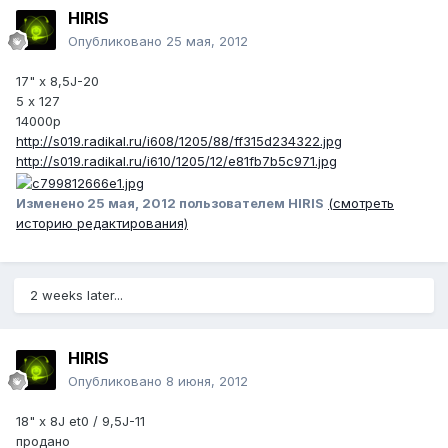
HIRIS
Опубликовано
25 мая, 2012
17" х 8,5J-20
5 х 127
14000р
http://s019.radikal.ru/i608/1205/88/ff315d234322.jpg
http://s019.radikal.ru/i610/1205/12/e81fb7b5c971.jpg
Изменено
25 мая, 2012
пользователем HIRIS
(смотреть
историю редактирования)
2 weeks later...
HIRIS
Опубликовано
8 июня, 2012
18" х 8J et0 / 9,5J-11
продано