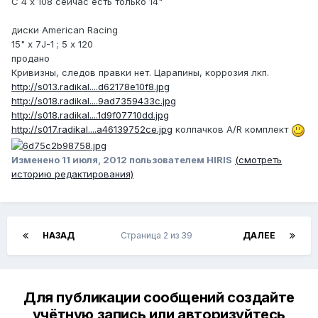
С 4 х 108 сейчас есть только 14"
диски American Racing
15" х 7J-1 ; 5 х 120
продано
Кривизны, следов правки нет. Царапины, коррозия лкп.
http://s013.radikal....d62178e10f8.jpg
http://s018.radikal....9ad7359433c.jpg
http://s018.radikal....1d9f07710dd.jpg
http://s017.radikal....a46139752ce.jpg
колпачков A/R комплект
Изменено
11 июля, 2012
пользователем HIRIS
(смотреть
историю редактирования)
НАЗАД
Страница 2 из 39
ДАЛЕЕ
Для публикации сообщений создайте
учётную запись или авторизуйтесь