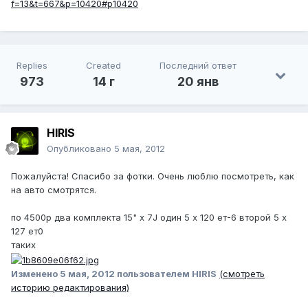
f=13&t=667&p=10420#p10420
Replies
Created
Последний ответ
973
14 г
20 янв
HIRIS
Опубликовано
5 мая, 2012
Пожалуйста! Спасибо за фотки. Очень люблю посмотреть, как
на авто смотрятся.
по 4500р два комплекта 15" х 7J один 5 х 120 ет-6 второй 5 х
127 ет0
таких
Изменено
5 мая, 2012
пользователем HIRIS
(смотреть
историю редактирования)