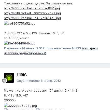
Трещина на одном диске. Заглушек цо нет.
http://s005.radikal....eb7b57c8f81.jpg
http://s019.radikal....00263279d9a.jpg
http://s008.radikal....d432c1404e5.jpg
7J c 5 х 127 и 5 х 120. Вылеты -6; 0; +6
по 4500р/компл
Изменено
14 июня, 2012
пользователем HIRIS
(смотреть
историю редактирования)
HIRIS
Опубликовано
8 июня, 2012
Может, кого заинтересуют 15" диски 5 х 114,3
8J-13 / 11,5J-47
26000р