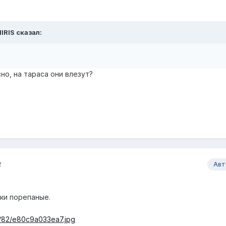
IRIS сказал:
о, на тараса они влезут?
2
Авт
ки порепаные.
208/82/e80c9a033ea7.jpg