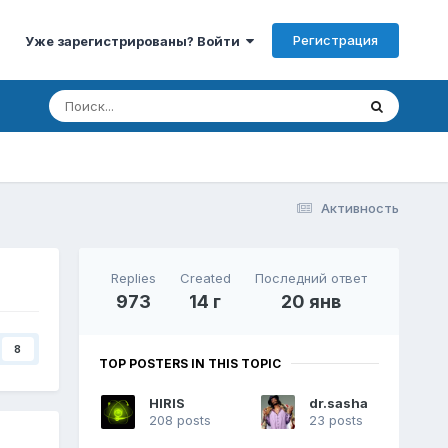
Регистрация
Уже зарегистрированы? Войти
Активность
Replies
Created
Последний ответ
973
14 г
20 янв
8
TOP POSTERS IN THIS TOPIC
HIRIS
dr.sasha
208 posts
23 posts