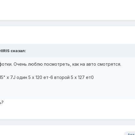
HIRIS сказал:
фотки. Очень люблю посмотреть, как на авто смотрятся.
5" х 7J один 5 х 120 ет-6 второй 5 х 127 ет0
ь?
Авт