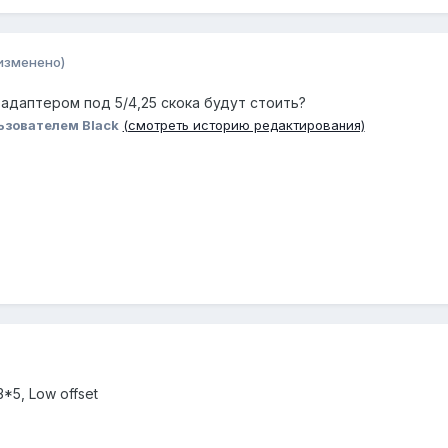
изменено)
с адаптером под 5/4,25 скока будут стоить?
ьзователем Black
(смотреть историю редактирования)
3*5, Low offset