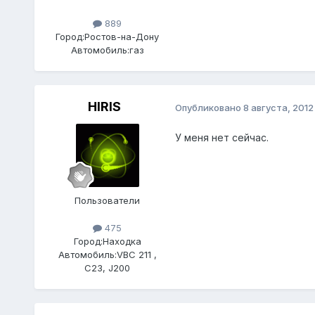
889
Город:
Ростов-на-Дону
Автомобиль:
газ
HIRIS
Опубликовано
8 августа, 2012
У меня нет сейчас.
Пользователи
475
Город:
Находка
Автомобиль:
VBC 211 ,
С23, J200