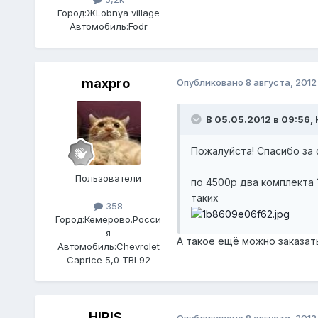
Город:
ЖLobnya village
Автомобиль:
Fodr
maxpro
Опубликовано
8 августа, 2012
В 05.05.2012 в 09:56, 
Пожалуйста! Спасибо за 
Пользователи
по 4500р два комплекта 1
таких
358
Город:
Кемерово.Росси
я
А такое ещё можно заказат
Автомобиль:
Chevrolet
Caprice 5,0 TBI 92
HIRIS
Опубликовано
8 августа, 2012