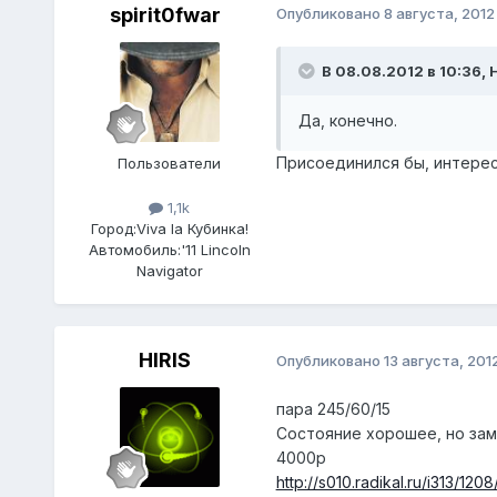
spirit0fwar
Опубликовано
8 августа, 2012
В 08.08.2012 в 10:36, H
Да, конечно.
Присоединился бы, интересн
Пользователи
1,1k
Город:
Viva la Кубинка!
Автомобиль:
'11 Lincoln
Navigator
HIRIS
Опубликовано
13 августа, 201
пара 245/60/15
Состояние хорошее, но зам
4000р
http://s010.radikal.ru/i313/1