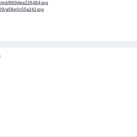
208/ed/889dea226484.jpg
08/29/a58e0c55a242.jpg
2