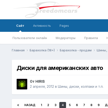
Сайт
Активность
Pages
Пользователи онлайн
Модераторы
Правила
Главная
Барахолка (18+)
Барахолка - продам
Шины, 
Диски для американских авто
От
HIRIS
2 апреля, 2012
в
Шины, диски, колпаки и т.п.
НАЗАД
1
2
3
4
5
6
7
8
9
Д