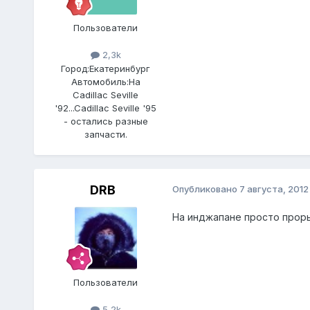
Пользователи
2,3k
Город:
Екатеринбург
Автомобиль:
На
Cadillac Seville
'92...Cadillac Seville '95
- остались разные
запчасти.
DRB
Опубликовано
7 августа, 2012
На инджапане просто проры
Пользователи
5,2k