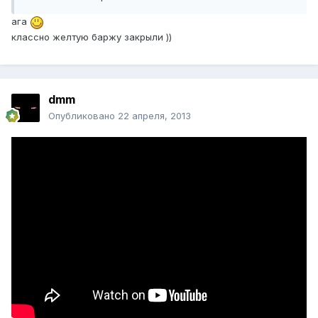
ага
классно желтую баржу закрыли ))
dmm
Опубликовано
22 апреля, 2013