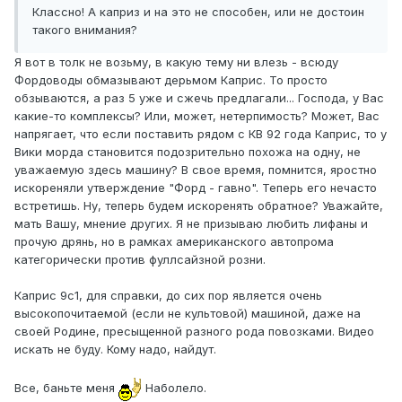
Классно! А каприз и на это не способен, или не достоин
такого внимания?
Я вот в толк не возьму, в какую тему ни влезь - всюду
Фордоводы обмазывают дерьмом Каприс. То просто
обзываются, а раз 5 уже и сжечь предлагали... Господа, у Вас
какие-то комплексы? Или, может, нетерпимость? Может, Вас
напрягает, что если поставить рядом с КВ 92 года Каприс, то у
Вики морда становится подозрительно похожа на одну, не
уважаемую здесь машину? В свое время, помнится, яростно
искореняли утверждение "Форд - гавно". Теперь его нечасто
встретишь. Ну, теперь будем искоренять обратное? Уважайте,
мать Вашу, мнение других. Я не призываю любить лифаны и
прочую дрянь, но в рамках американского автопрома
категорически против фуллсайзной розни.
Каприс 9с1, для справки, до сих пор является очень
высокопочитаемой (если не культовой) машиной, даже на
своей Родине, пресыщенной разного рода повозками. Видео
искать не буду. Кому надо, найдут.
Все, баньте меня
Наболело.