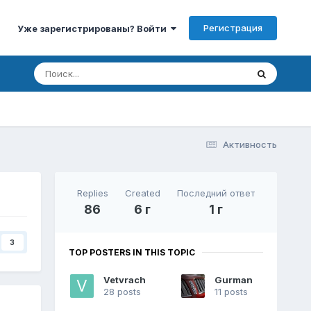
Регистрация
Уже зарегистрированы? Войти
Активность
Replies
Created
Последний ответ
86
6 г
1 г
3
TOP POSTERS IN THIS TOPIC
Vetvrach
Gurman
28 posts
11 posts