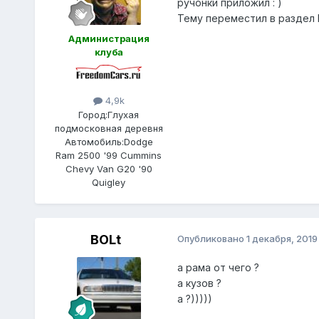
ручонки приложил : )
Тему переместил в раздел 
Администрация
клуба
4,9k
Город:
Глухая
подмосковная деревня
Автомобиль:
Dodge
Ram 2500 '99 Cummins
Chevy Van G20 '90
Quigley
BOLt
Опубликовано
1 декабря, 2019
а рама от чего ?
а кузов ?
а ?)))))