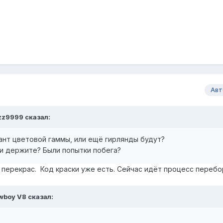
Авт
zz9999
сказал:
ант цветовой гаммы, или ещё гирлянды будут?
зи держите? Были попытки побега?
й перекрас. Код краски уже есть. Сейчас идёт процесс перебо
wboy V8
сказал: