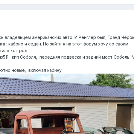
сь владельцем американских авто. И Ренглер был, Гранд Черок
га : кабрио и седан. Но зайти я на этот форум хочу со своим
стиле хот род.
мз511, кпп Соболя, передняя подвеска и задний мост Соболь. 
ютно новые, включая кабину.