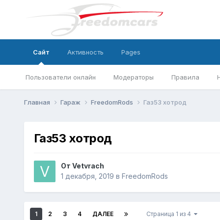
Сайт
Активность
Pages
Пользователи онлайн
Модераторы
Правила
Главная
Гараж
FreedomRods
Газ53 хотрод
Газ53 хотрод
От
Vetvrach
1 декабря, 2019
в
FreedomRods
1
2
3
4
ДАЛЕЕ
Страница 1 из 4