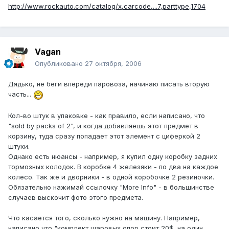
http://www.rockauto.com/catalog/x,carcode,...7,parttype,1704
Vagan
Опубликовано
27 октября, 2006
Дядько, не беги впереди паровоза, начинаю писать вторую
часть...
Кол-во штук в упаковке - как правило, если написано, что
"sold by packs of 2", и когда добавляешь этот предмет в
корзину, туда сразу попадает этот элемент с циферкой 2
штуки.
Однако есть нюансы - например, я купил одну коробку задних
тормозных колодок. В коробке 4 железяки - по два на каждое
колесо. Так же и дворники - в одной коробочке 2 резиночки.
Обязательно нажимай ссылочку "More Info" - в большинстве
случаев выскочит фото этого предмета.
Что касается того, сколько нужно на машину. Например,
написано что "комплект шаровых опор стоит 20$, на один