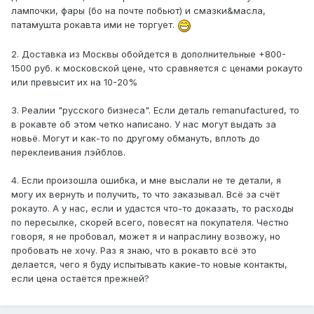
лампочки, фары (бо на почте побьют) и смазки&масла,
патамушта рокавта ими не торгует.
2. Доставка из Москвы обойдется в дополнительные +800-
1500 руб. к московской цене, что сравняется с ценами рокауто
или превысит их на 10-20%
3. Реалии "русского бизнеса". Если деталь remanufactured, то
в рокавте об этом четко написано. У нас могут выдать за
новьё. Могут и как-то по другому обмануть, вплоть до
переклеивания лэйблов.
4. Если произошла ошибка, и мне выслали не те детали, я
могу их вернуть и получить, то что заказывал. Всё за счёт
рокауто. А у нас, если и удастся что-то доказать, то расходы
по пересылке, скорей всего, повесят на покупателя. Честно
говоря, я не пробовал, может я и напраслину возвожу, но
пробовать не хочу. Раз я знаю, что в рокавто всё это
делается, чего я буду испытывать какие-то новые контакты,
если цена остаётся прежней?