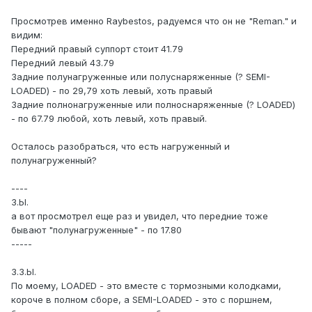
Просмотрев именно Raybestos, радуемся что он не "Reman." и
видим:
Передний правый суппорт стоит 41.79
Передний левый 43.79
Задние полунагруженные или полуснаряженные (? SEMI-
LOADED) - по 29,79 хоть левый, хоть правый
Задние полнонагруженные или полноснаряженные (? LOADED)
- по 67.79 любой, хоть левый, хоть правый.
Осталось разобраться, что есть нагруженный и
полунагруженный?
----
З.Ы.
а вот просмотрел еще раз и увидел, что передние тоже
бывают "полунагруженные" - по 17.80
-----
З.З.Ы.
По моему, LOADED - это вместе с тормозными колодками,
короче в полном сборе, а SEMI-LOADED - это с поршнем,