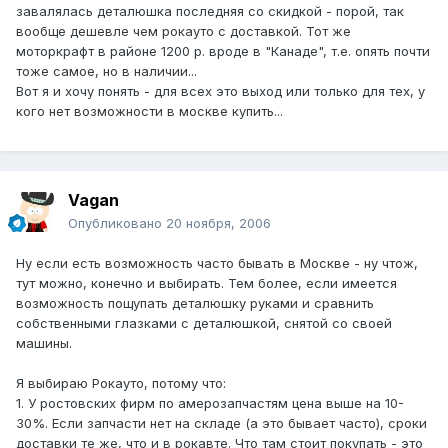
завалялась деталюшка последняя со скидкой - порой, так
вообще дешевле чем рокауто с доставкой. Тот же
моторкрафт в районе 1200 р. вроде в "Канаде", т.е. опять почти
тоже самое, но в наличии...
Вот я и хочу понять - для всех это выход или только для тех, у
кого нет возможности в москве купить...
Vagan
Опубликовано
20 ноября, 2006
Ну если есть возможность часто бывать в Москве - ну чтож,
тут можно, конечно и выбирать. Тем более, если имеется
возможность пощупать деталюшку руками и сравнить
собственными глазками с деталюшкой, снятой со своей
машины.
Я выбираю Рокауто, потому что:
1. У ростовских фирм по амерозапчастям цена выше на 10-
30%. Если запчасти нет на складе (а это бывает часто), сроки
доставки те же, что и в рокавте. Что там стоит покупать - это