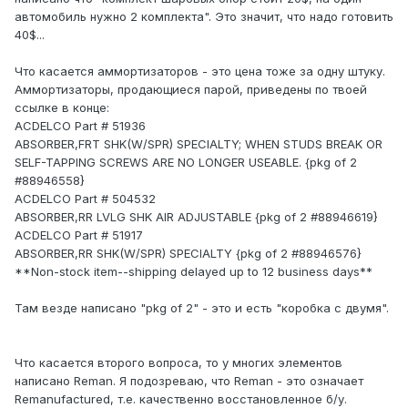
автомобиль нужно 2 комплекта". Это значит, что надо готовить
40$...
Что касается аммортизаторов - это цена тоже за одну штуку.
Аммортизаторы, продающиеся парой, приведены по твоей
ссылке в конце:
ACDELCO Part # 51936
ABSORBER,FRT SHK(W/SPR) SPECIALTY; WHEN STUDS BREAK OR
SELF-TAPPING SCREWS ARE NO LONGER USEABLE. {pkg of 2
#88946558}
ACDELCO Part # 504532
ABSORBER,RR LVLG SHK AIR ADJUSTABLE {pkg of 2 #88946619}
ACDELCO Part # 51917
ABSORBER,RR SHK(W/SPR) SPECIALTY {pkg of 2 #88946576}
**Non-stock item--shipping delayed up to 12 business days**
Там везде написано "pkg of 2" - это и есть "коробка с двумя".
Что касается второго вопроса, то у многих элементов
написано Reman. Я подозреваю, что Reman - это означает
Remanufactured, т.е. качественно восстановленное б/у.