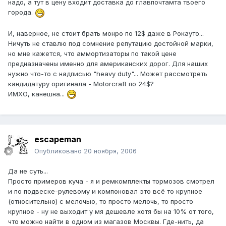
надо, а тут в цену входит доставка до главпочтамта твоего
города.
И, наверное, не стоит брать монро по 12$ даже в Рокауто...
Ничуть не ставлю под сомнение репутацию достойной марки,
но мне кажется, что аммортизаторы по такой цене
предназначены именно для американских дорог. Для наших
нужно что-то с надписью "heavy duty"... Может рассмотреть
кандидатуру оригинала - Motorcraft по 24$?
ИМХО, канешна...
escapeman
Опубликовано
20 ноября, 2006
Да не суть...
Просто примеров куча - я и ремкомплекты тормозов смотрел
и по подвеске-рулевому и компоновал это всё то крупное
(относительно) с мелочью, то просто мелочь, то просто
крупное - ну не выходит у мя дешевле хотя бы на 10% от того,
что можно найти в одном из магазов Москвы. Где-нить, да