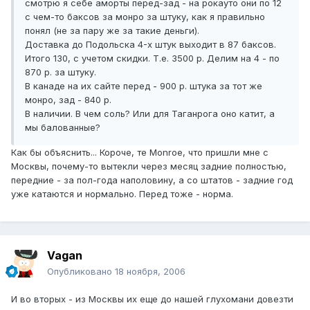
смотрю я себе аморты перед-зад - на рокауто они по 12
с чем-то баксов за монро за штуку, как я правильно
понял (не за пару же за такие деньги).
Доставка до Подольска 4-х штук выходит в 87 баксов.
Итого 130, с учетом скидки. Т.е. 3500 р. Делим на 4 - по
870 р. за штуку.
В канаде на их сайте перед - 900 р. штука за тот же
монро, зад - 840 р.
В наличии. В чем соль? Или для Таганрога оно катит, а
мы балованные?
Как бы объяснить... Короче, те Monroe, что пришли мне с
Москвы, почему-то вытекли через месяц задние полностью,
передние - за пол-года наполовину, а со штатов - задние год
уже катаются и нормально. Перед тоже - норма.
Vagan
Опубликовано
18 ноября, 2006
И во вторых - из Москвы их еще до нашей глухомани довезти