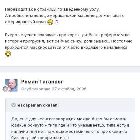
Переводит все страницы по введённому урлу.
А вообще владелец американской машыны должен знать
американскый изык
:D
Вчера не успел закончить про карты, дитёныш рефератом по
истории пригрузил, вот сейчас сижу, дописываю... Постоянно
приходится маскироваться от часто входящего начальника...
Pоман Таганрог
Опубликовано
27 октября, 2006
escapeman сказал:
Да, еще для неанглоговорящих можно было бы описать
юзанье рокауто - типа где и что указываетцо, типа есть в
наличии или нет, там еще местами чего то про скока-то
бизнес дней говоритцо и т.п.