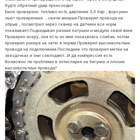
будто обратный удар происходил
Было проверено: топливо есть давление 3,5 бар , форсунки
льют проверенные , свечи мокрые.Проверил провода на
обрыв , посмотрел через сканер на датчики все норм
показывает.Подкидывал разные катушки и модули зажигание
Проверил искру, она есть но мне показалась слабая, потом
проверил рокера на затяг в норме.Проверил высоквольтные
провода на подключение.Последние что проверил метки на
звездочках и они совподают...И да компрессия есть
Возможно ли проблема в оптиспарке на бегунке и плохие
высоквольтные провода?